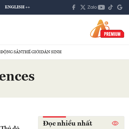
ENGLISH ++
 ĐỘNG SẢN
THẾ GIỚI
DÂN SINH
dences
Đọc nhiều nhất
g Thủ đô