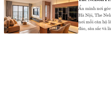
Ẩn mình nơi góc 
Hà Nội, The Nels
nơi mỗi căn hộ l
đáo, sâu sắc và l