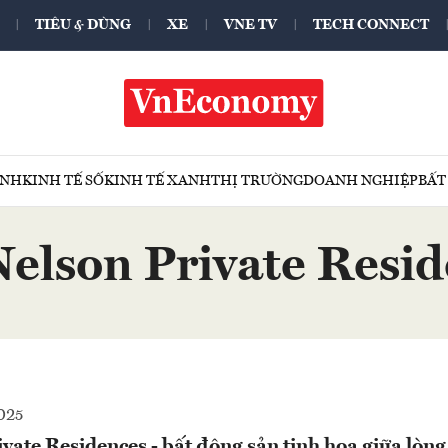
TIÊU & DÙNG
XE
VNE TV
TECH CONNECT
ÍNH
KINH TẾ SỐ
KINH TẾ XANH
THỊ TRƯỜNG
DOANH NGHIỆP
BẤT
elson Private Resi
025
vate Residences - bất động sản tinh hoa giữa lòn