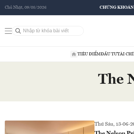
Chủ Nhật, 09/08/2026
CHỨNG KHOÁN
TIÊU ĐIỂM
ĐẦU TƯ
TÀI CH
The N
Thứ Sáu, 13-06-2
The Nelson Pri