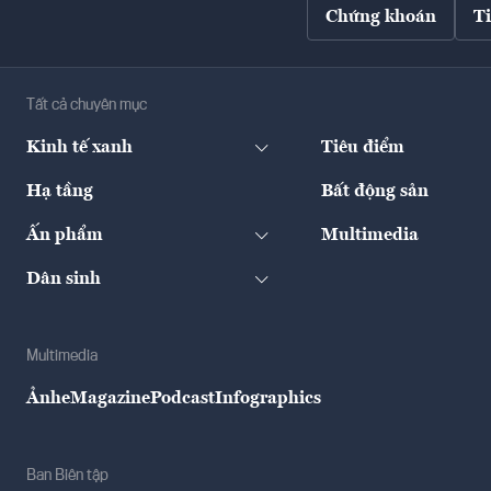
Chứng khoán
T
Tất cả chuyên mục
Kinh tế xanh
Tiêu điểm
Hạ tầng
Bất động sản
Ấn phẩm
Multimedia
Dân sinh
Multimedia
Ảnh
eMagazine
Podcast
Infographics
Ban Biên tập