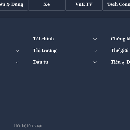
iêu & Dùng
Xe
VnE TV
Tech Conn
Tài chính
Chứng k
Thị trường
Thế giới
Đầu tư
Tiêu & 
Liên hệ tòa soạn