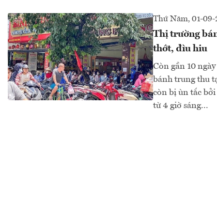
Thứ Năm, 01-09-
Thị trường bán
thớt, đìu hiu
Còn gần 10 ngày 
bánh trung thu t
còn bị ùn tắc bở
từ 4 giờ sáng...