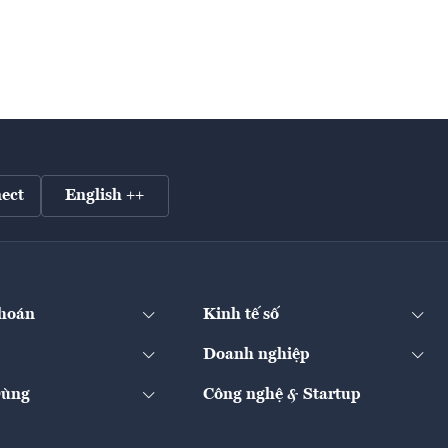
ect
English ++
hoán
Kinh tế số
Doanh nghiệp
Dùng
Công nghệ & Startup