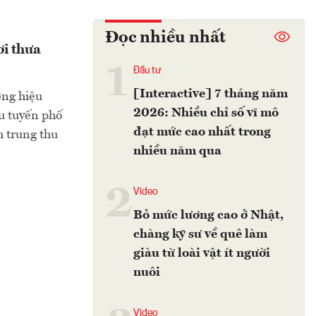
Đọc nhiều nhất
ơi thưa
1
Đầu tư
[Interactive] 7 tháng năm
ơng hiệu
2026: Nhiều chỉ số vĩ mô
ều tuyến phố
đạt mức cao nhất trong
h trung thu
nhiều năm qua
2
Video
Bỏ mức lương cao ở Nhật,
chàng kỹ sư về quê làm
giàu từ loài vật ít người
nuôi
Video