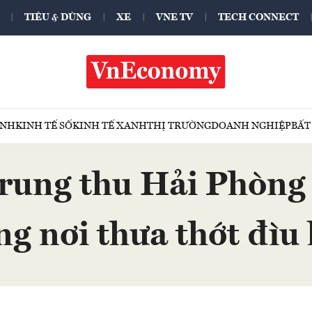
TIÊU & DÙNG
XE
VNE TV
TECH CONNECT
ÍNH
KINH TẾ SỐ
KINH TẾ XANH
THỊ TRƯỜNG
DOANH NGHIỆP
BẤT
trung thu Hải Phòng 
ng nơi thưa thớt đìu 