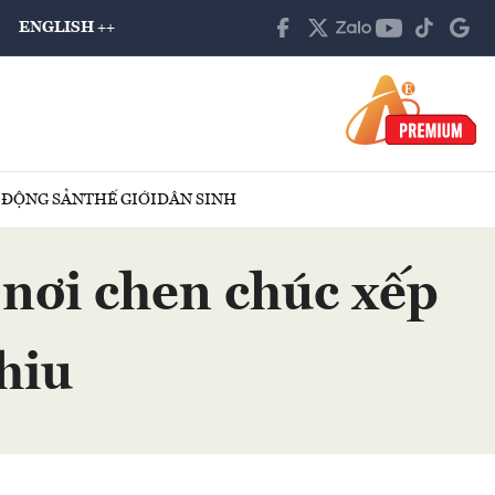
ENGLISH ++
 ĐỘNG SẢN
THẾ GIỚI
DÂN SINH
nơi chen chúc xếp
hiu