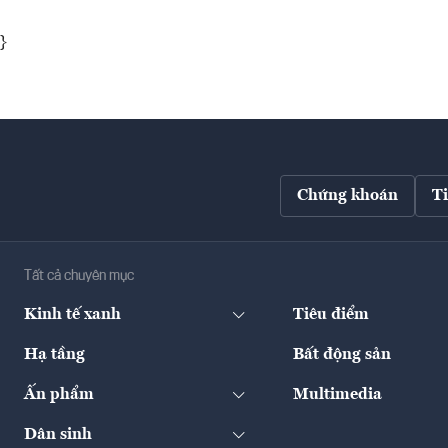
}
Chứng khoán
T
Tất cả chuyên mục
Kinh tế xanh
Tiêu điểm
Hạ tầng
Bất động sản
Ấn phẩm
Multimedia
Dân sinh