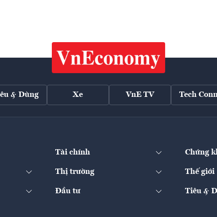
iêu & Dùng
Xe
VnE TV
Tech Conn
Tài chính
Chứng k
Thị trường
Thế giới
Đầu tư
Tiêu & 