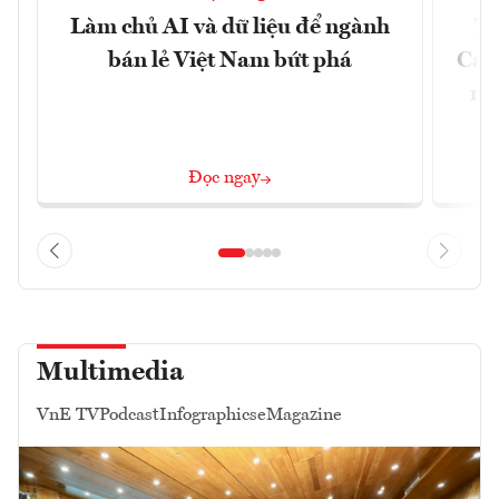
Làm chủ AI và dữ liệu để ngành
Từ
bán lẻ Việt Nam bứt phá
Car
mô
Đọc ngay
Multimedia
VnE TV
Podcast
Infographics
eMagazine