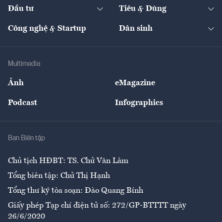
Chuyển động 24h
Đối thoại
The Guide
Video
Đầu tư
Tiêu & Dùng
Quản trị số
Cafe BĐS
Thị trường
Kinh doanh
Kết nối
Tạp chí kinh tế Việt Nam
eMagazine
Nhà đầu tư
Du lịch
Công nghệ & Startup
Dân sinh
Tư vấn
Nông sản
Doanh nhân
Tư vấn Tiêu & Dùng
Infographics
Hạ tầng
Sức khỏe
Khung pháp lý
Doanh nghiệp
Địa phương
Thị trường
Bảo hiểm
Multimedia
Sự kiện
Nhân lực
Ảnh
eMagazine
Đẹp +
An sinh
Podcast
Infographics
Giải trí
Y tế
Nhà
Ban Biên tập
Ẩm thực
Chủ tịch HĐBT: TS. Chử Văn Lâm
Tổng biên tập: Chử Thị Hạnh
Tổng thư ký tòa soạn: Đào Quang Bính
Giấy phép Tạp chí điện tử số: 272/GP-BTTTT ngày
26/6/2020