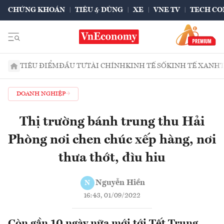
CHỨNG KHOÁN
TIÊU & DÙNG
XE
VNE TV
TECH CO
TIÊU ĐIỂM
ĐẦU TƯ
TÀI CHÍNH
KINH TẾ SỐ
KINH TẾ XANH
DOANH NGHIỆP
Thị trường bánh trung thu Hải
Phòng nơi chen chúc xếp hàng, nơi
thưa thớt, đìu hiu
Nguyễn Hiền
N
16:43, 01/09/2022
Còn gần 10 ngày nữa mới tới Tết Trung