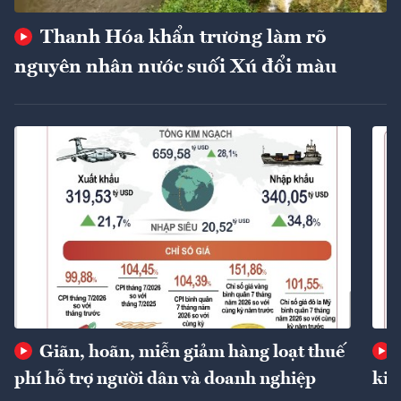
Thanh Hóa khẩn trương làm rõ
nguyên nhân nước suối Xú đổi màu
Giãn, hoãn, miễn giảm hàng loạt thuế
phí hỗ trợ người dân và doanh nghiệp
kin