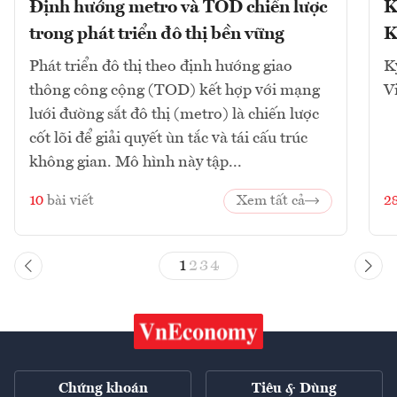
Định hướng metro và TOD chiến lược
K
trong phát triển đô thị bền vững
K
Phát triển đô thị theo định hướng giao
K
thông công cộng (TOD) kết hợp với mạng
V
lưới đường sắt đô thị (metro) là chiến lược
cốt lõi để giải quyết ùn tắc và tái cấu trúc
không gian. Mô hình này tập...
10
bài viết
Xem tất cả
2
1
2
3
4
Chứng khoán
Tiêu & Dùng