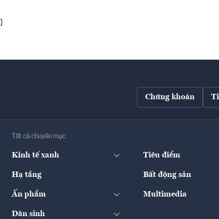
}
Chứng khoán
T
Tất cả chuyên mục
Kinh tế xanh
Tiêu điểm
Hạ tầng
Bất động sản
Ấn phẩm
Multimedia
Dân sinh