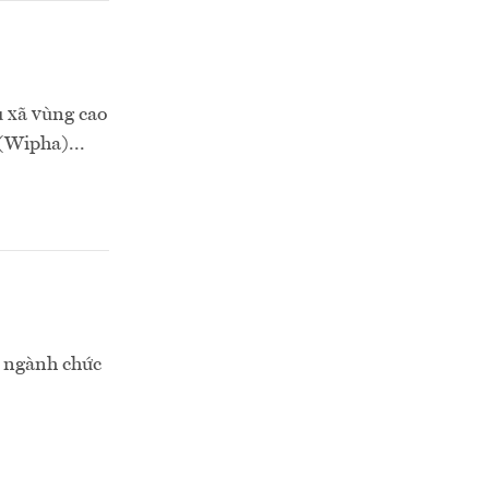
u xã vùng cao
 (Wipha)...
n ngành chức