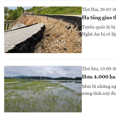
Thứ Hai, 28-07-2
Hạ tầng giao t
Tuyến quốc lộ bị
Nghệ An bị cô lập
Thứ Sáu, 13-09-
Hơn 4.000 ha l
Mưa lũ những ngà
năng tỉnh này đa