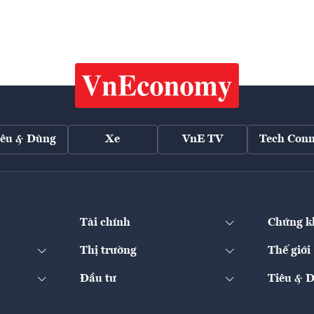
iêu & Dùng
Xe
VnE TV
Tech Conn
Tài chính
Chứng k
Thị trường
Thế giới
Đầu tư
Tiêu & 