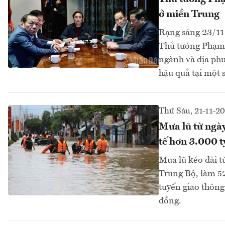
ở miền Trung
Rạng sáng 23/11 
Thủ tướng Phạm M
ngành và địa phư
hậu quả tại một 
Thứ Sáu, 21-11-2
Mưa lũ từ ngày
tế hơn 3.000 t
Mưa lũ kéo dài t
Trung Bộ, làm 52
tuyến giao thông 
đồng.