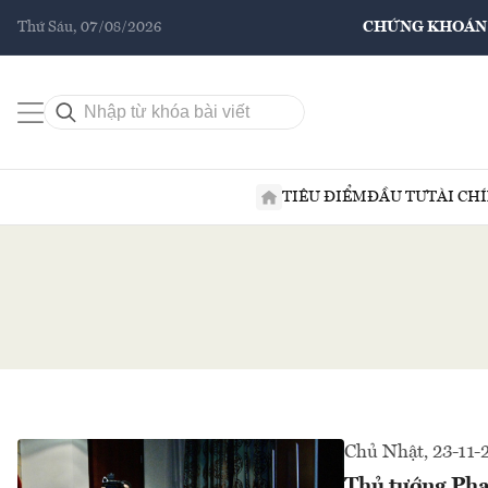
Thứ Sáu, 07/08/2026
CHỨNG KHOÁN
TIÊU ĐIỂM
ĐẦU TƯ
TÀI CH
Chủ Nhật, 23-11-
Thủ tướng Phạ