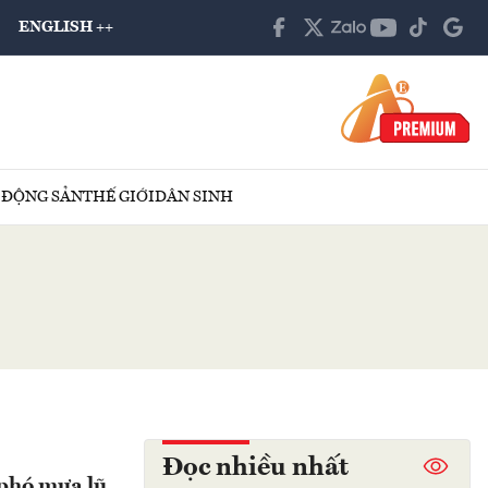
ENGLISH ++
 ĐỘNG SẢN
THẾ GIỚI
DÂN SINH
Đọc nhiều nhất
phó mưa lũ