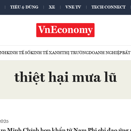
TIÊU & DÙNG
XE
VNE TV
TECH CONNECT
ÍNH
KINH TẾ SỐ
KINH TẾ XANH
THỊ TRƯỜNG
DOANH NGHIỆP
BẤT
thiệt hại mưa lũ
2025
m Minh Chính họp khẩn từ Nam Phi chỉ đạo ứng 