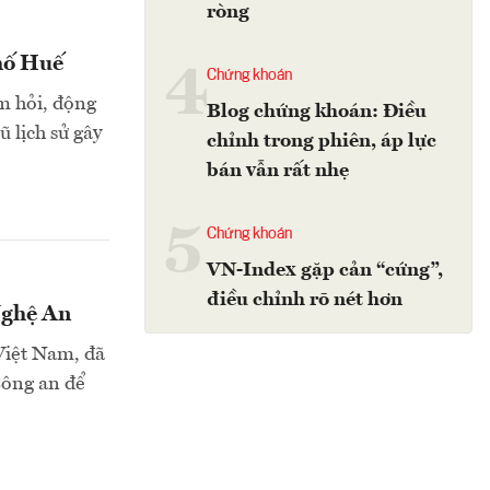
ròng
hố Huế
4
Chứng khoán
m hỏi, động
Blog chứng khoán: Điều
 lịch sử gây
chỉnh trong phiên, áp lực
bán vẫn rất nhẹ
5
Chứng khoán
VN-Index gặp cản “cứng”,
điều chỉnh rõ nét hơn
Nghệ An
Việt Nam, đã
Công an để