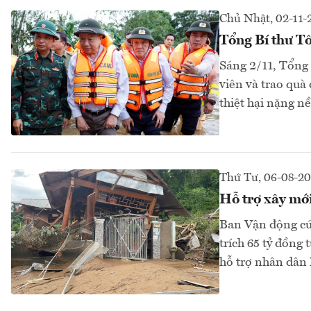
Chủ Nhật, 02-11-
Tổng Bí thư T
Sáng 2/11, Tổng
viên và trao quà
thiệt hại nặng nề
Thứ Tư, 06-08-2
Hỗ trợ xây mớ
Ban Vận động cứ
trích 65 tỷ đồng
hỗ trợ nhân dân 