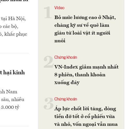
1
Video
Bỏ mức lương cao ở Nhật,
 tại Hà Nội,
chàng kỹ sư về quê làm
 các bộ,
giàu từ loài vật ít người
ó, khắc phục
nuôi
2
Chứng khoán
VN-Index giảm mạnh nhất
t hại kinh
8 phiên, thanh khoản
xuống đáy
tỉnh Nam
3
 sâu, nhiều
Chứng khoán
 3.000 tỷ
Áp lực chốt lời tăng, dòng
tiền đỡ tốt ở cổ phiếu vừa
và nhỏ, vốn ngoại vẫn mua