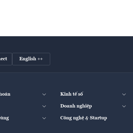
ect
English ++
hoán
Kinh tế số
Doanh nghiệp
Dùng
Công nghệ & Startup