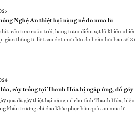
025
hông Nghệ An thiệt hại nặng nề do mưa lũ
 đứt, cầu treo cuốn trôi, hàng trăm điểm sạt lở khiến nhiề
, giao thông tê liệt sau đợt mưa lớn do hoàn lưu bão số 3
2024
úa, cây trồng tại Thanh Hóa bị ngập úng, đổ gãy
y qua đã gậy thiệt hại nặng nề cho tỉnh Thanh Hóa, hiệ
ng khẩn trương chỉ đạo khắc phục hậu quả sau mưa lũ...