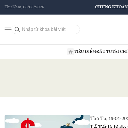
Thứ Năm, 06/08/2026
CHỨNG KHOÁN
TIÊU ĐIỂM
ĐẦU TƯ
TÀI CH
Thứ Tư, 15-01-20
Lễ Tết là lý do