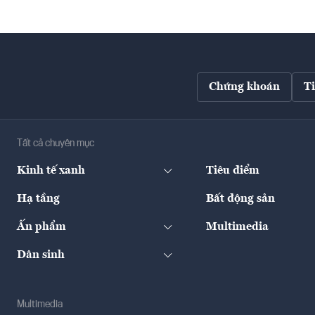
Chứng khoán
T
Tất cả chuyên mục
Kinh tế xanh
Tiêu điểm
Hạ tầng
Bất động sản
Ấn phẩm
Multimedia
Dân sinh
Multimedia