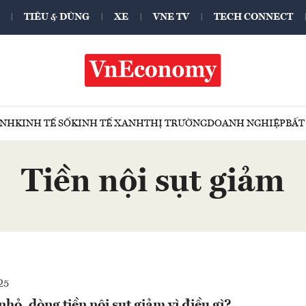
TIÊU & DÙNG
XE
VNE TV
TECH CONNECT
ÍNH
KINH TẾ SỐ
KINH TẾ XANH
THỊ TRƯỜNG
DOANH NGHIỆP
BẤT
Tiền nội sụt giảm
25
 nhỏ, dòng tiền nội sụt giảm vì điều gì?