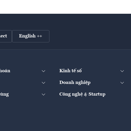
ect
English ++
hoán
Kinh tế số
Doanh nghiệp
Dùng
Công nghệ & Startup