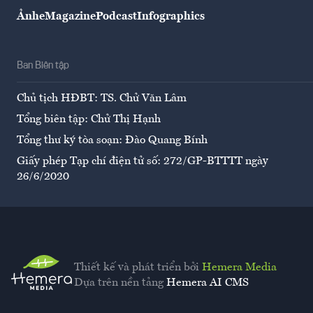
Ảnh
eMagazine
Podcast
Infographics
Ban Biên tập
Chủ tịch HĐBT: TS. Chử Văn Lâm
Tổng biên tập: Chử Thị Hạnh
Tổng thư ký tòa soạn: Đào Quang Bính
Giấy phép Tạp chí điện tử số: 272/GP-BTTTT ngày
26/6/2020
Thiết kế và phát triển bởi
Hemera Media
Dựa trên nền tảng
Hemera AI CMS