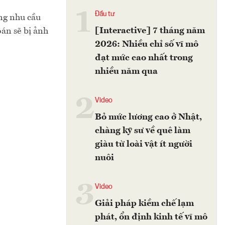
1
Đầu tư
ng nhu cầu
[Interactive] 7 tháng năm
oán sẽ bị ảnh
2026: Nhiều chỉ số vĩ mô
đạt mức cao nhất trong
nhiều năm qua
2
Video
Bỏ mức lương cao ở Nhật,
chàng kỹ sư về quê làm
giàu từ loài vật ít người
nuôi
3
Video
Giải pháp kiềm chế lạm
phát, ổn định kinh tế vĩ mô