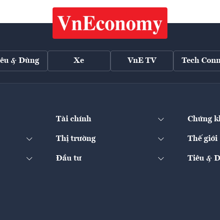
iêu & Dùng
Xe
VnE TV
Tech Conn
Tài chính
Chứng k
Thị trường
Thế giới
Đầu tư
Tiêu & 