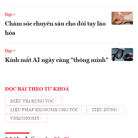
Đẹp +
Chăm sóc chuyên sâu cho đôi tay lão
hóa
Đẹp +
Kính mắt AI ngày càng "thông minh"
ĐỌC BÀI THEO TỪ KHOÁ
ĐIỀU TRỊ RỤNG TÓC
LIỆU PHÁP EXOSOME CHO TÓC
TIÊU DÙNG
VNECONOMY