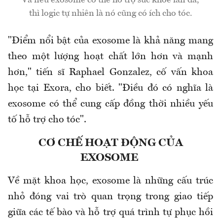
Và nếu exosome có thể hỗ trợ sức khỏe làn da,
thì logic tự nhiên là nó cũng có ích cho tóc.
"Điểm nổi bật của exosome là khả năng mang
theo một lượng hoạt chất lớn hơn và mạnh
hơn," tiến sĩ Raphael Gonzalez, cố vấn khoa
học tại Exora, cho biết. "Điều đó có nghĩa là
exosome có thể cung cấp đồng thời nhiều yếu
tố hỗ trợ cho tóc".
CƠ CHẾ HOẠT ĐỘNG CỦA
EXOSOME
Về mặt khoa học, exosome là những cấu trúc
nhỏ đóng vai trò quan trọng trong giao tiếp
giữa các tế bào và hỗ trợ quá trình tự phục hồi