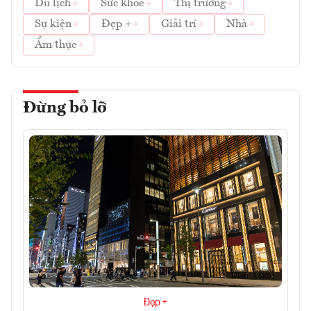
Du lịch
Sức khỏe
Thị trường
Sự kiện
Đẹp +
Giải trí
Nhà
Ẩm thực
Đừng bỏ lỡ
Đẹp +