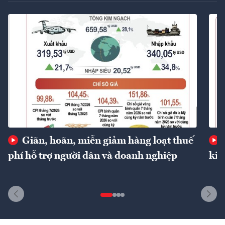
Giãn, hoãn, miễn giảm hàng loạt thuế
phí hỗ trợ người dân và doanh nghiệp
kin