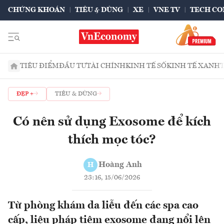
CHỨNG KHOÁN
TIÊU & DÙNG
XE
VNE TV
TECH CO
TIÊU ĐIỂM
ĐẦU TƯ
TÀI CHÍNH
KINH TẾ SỐ
KINH TẾ XANH
ĐẸP +
TIÊU & DÙNG
Có nên sử dụng Exosome để kích
thích mọc tóc?
Hoàng Anh
H
23:16, 15/06/2026
Từ phòng khám da liễu đến các spa cao
cấp, liệu pháp tiêm exosome đang nổi lên