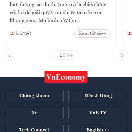
lưới đường sắt đô thị (metro) là chiến lược
cốt lõi để giải quyết ùn tắc và tái cấu trúc
không gian. Mô hình này tập...
10
bài viết
Xem tất cả
2
1
2
3
4
Chứng khoán
Tiêu & Dùng
Xe
VnE TV
Tech Connect
English ++