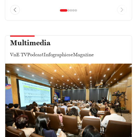
Multimedia
VnE TV
Podcast
Infographics
eMagazine