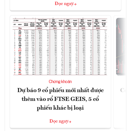
Đọc ngay
Chứng khoán
Dự báo 9 cổ phiếu mới nhất được
Có t
thêm vào rổ FTSE GEIS, 5 cổ
phiếu khác bị loại
Đọc ngay