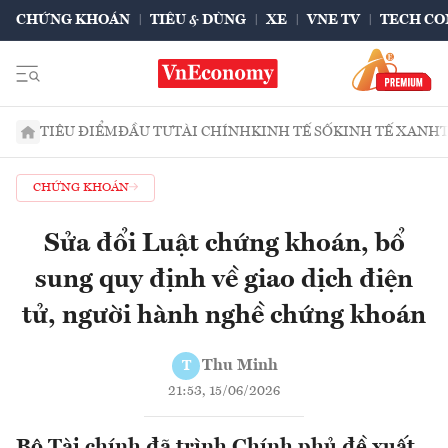
CHỨNG KHOÁN
TIÊU & DÙNG
XE
VNE TV
TECH CO
TIÊU ĐIỂM
ĐẦU TƯ
TÀI CHÍNH
KINH TẾ SỐ
KINH TẾ XANH
CHỨNG KHOÁN
Sửa đổi Luật chứng khoán, bổ
sung quy định về giao dịch điện
tử, người hành nghề chứng khoán
Thu Minh
T
21:53, 15/06/2026
Bộ Tài chính đã trình Chính phủ đề xuất