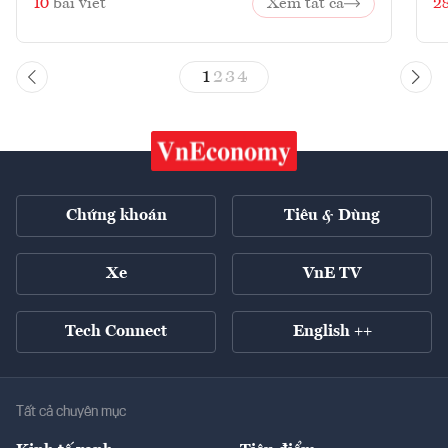
10
bài viết
Xem tất cả
2
1
2
3
4
Chứng khoán
Tiêu & Dùng
Xe
VnE TV
Tech Connect
English ++
Tất cả chuyên mục