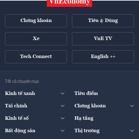
Chứng khoán
Tiêu & Dùng
Xe
VnE TV
Tech Connect
English ++
Tất cả chuyên mục
Kinh tế xanh
Tiêu điểm
Chuyển động xanh
Tài chính
Chứng khoán
Pháp lý
Ngân hàng
Doanh nghiệp niêm yết
Kinh tế số
Hạ tầng
Thương hiệu xanh
Thị trường vốn
Thị trường
Sản phẩm - Thị trường
Bất động sản
Thị trường
Diễn đàn
Thuế
Đầu tư
Tài sản số