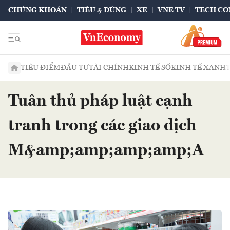
CHỨNG KHOÁN
TIÊU & DÙNG
XE
VNE TV
TECH CO
TIÊU ĐIỂM
ĐẦU TƯ
TÀI CHÍNH
KINH TẾ SỐ
KINH TẾ XANH
Tuân thủ pháp luật cạnh
tranh trong các giao dịch
M&amp;amp;amp;amp;A