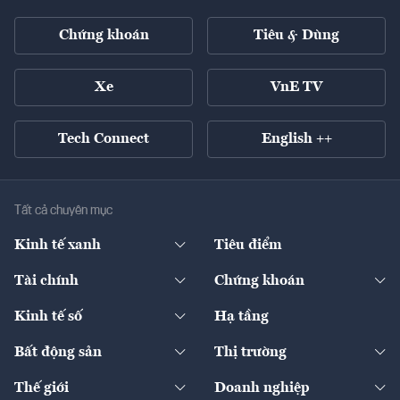
Chứng khoán
Tiêu & Dùng
Xe
VnE TV
Tech Connect
English ++
Tất cả chuyên mục
Kinh tế xanh
Tiêu điểm
Chuyển động xanh
Tài chính
Chứng khoán
Pháp lý
Ngân hàng
Doanh nghiệp niêm yết
Kinh tế số
Hạ tầng
Thương hiệu xanh
Thị trường vốn
Thị trường
Sản phẩm - Thị trường
Bất động sản
Thị trường
Diễn đàn
Thuế
Đầu tư
Tài sản số
Chính sách
Xuất nhập khẩu
Thế giới
Doanh nghiệp
Bảo hiểm
Quốc tế