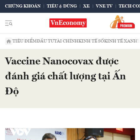
CHỨNG KHOÁN
TIÊU & DÙNG
XE
VNE TV
TECH CO
TIÊU ĐIỂM
ĐẦU TƯ
TÀI CHÍNH
KINH TẾ SỐ
KINH TẾ XANH
Vaccine Nanocovax được
đánh giá chất lượng tại Ấn
Độ