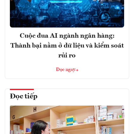
Cuộc đua AI ngành ngân hàng:
Thành bại nằm ở dữ liệu và kiểm soát
rủi ro
Đọc ngay
Đọc tiếp