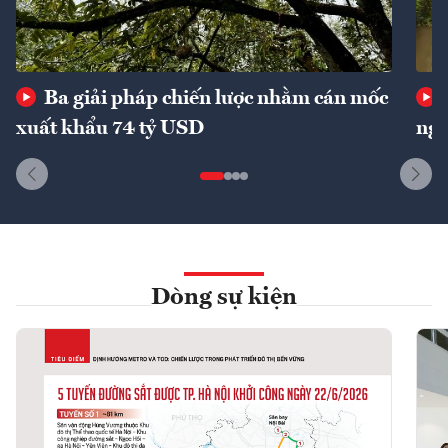
Ba giải pháp chiến lược nhằm cán mốc
xuất khẩu 74 tỷ USD
ngu
Dòng sự kiện