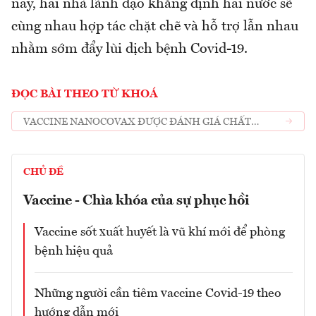
nay, hai nhà lãnh đạo khẳng định hai nước sẽ
cùng nhau hợp tác chặt chẽ và hỗ trợ lẫn nhau
nhằm sớm đẩy lùi dịch bệnh Covid-19.
ĐỌC BÀI THEO TỪ KHOÁ
VACCINE NANOCOVAX ĐƯỢC ĐÁNH GIÁ CHẤT
LƯỢNG TẠI ẤN ĐỘ
CHỦ ĐỀ
Vaccine - Chìa khóa của sự phục hồi
Vaccine sốt xuất huyết là vũ khí mới để phòng
bệnh hiệu quả
Những người cần tiêm vaccine Covid-19 theo
hướng dẫn mới