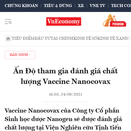
CHỨNG KHOÁN
TIÊU & DÙNG
XE
VNE TV
TECH CO
TIÊU ĐIỂM
ĐẦU TƯ
TÀI CHÍNH
KINH TẾ SỐ
KINH TẾ XANH
DÂN SINH
Ấn Độ tham gia đánh giá chất
lượng Vaccine Nanocovax
16:03, 24/09/2021
Vaccine Nanocovax của Công ty Cổ phần
Sinh học dược Nanogen sẽ được đánh giá
chất lượng tại Viện Nghiên cứu Tịnh tiến