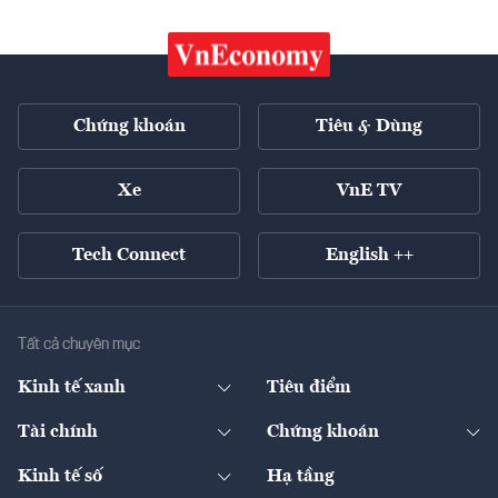
Chứng khoán
Tiêu & Dùng
Xe
VnE TV
Tech Connect
English ++
Tất cả chuyên mục
Kinh tế xanh
Tiêu điểm
Chuyển động xanh
Tài chính
Chứng khoán
Pháp lý
Ngân hàng
Doanh nghiệp niêm yết
Kinh tế số
Hạ tầng
Thương hiệu xanh