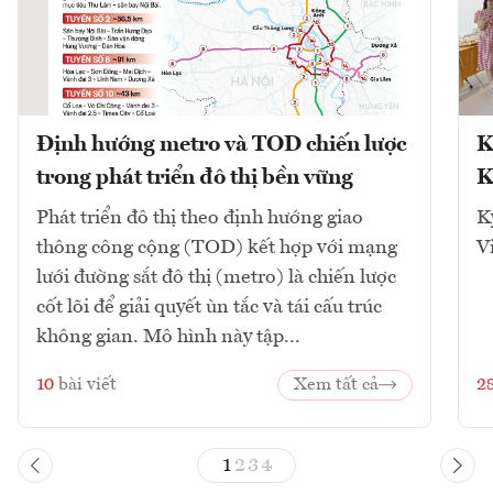
Định hướng metro và TOD chiến lược
K
trong phát triển đô thị bền vững
K
Phát triển đô thị theo định hướng giao
K
thông công cộng (TOD) kết hợp với mạng
V
lưới đường sắt đô thị (metro) là chiến lược
cốt lõi để giải quyết ùn tắc và tái cấu trúc
không gian. Mô hình này tập...
10
bài viết
Xem tất cả
2
1
2
3
4