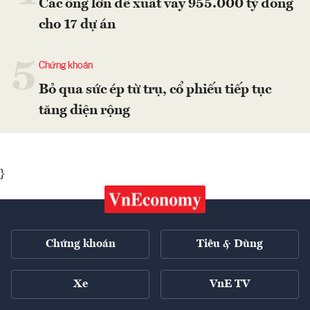
Các ông lớn đề xuất vay 955.000 tỷ đồng
cho 17 dự án
5
Chứng khoán
Bỏ qua sức ép từ trụ, cổ phiếu tiếp tục
tăng diện rộng
}
Chứng khoán
Tiêu & Dùng
Xe
VnE TV