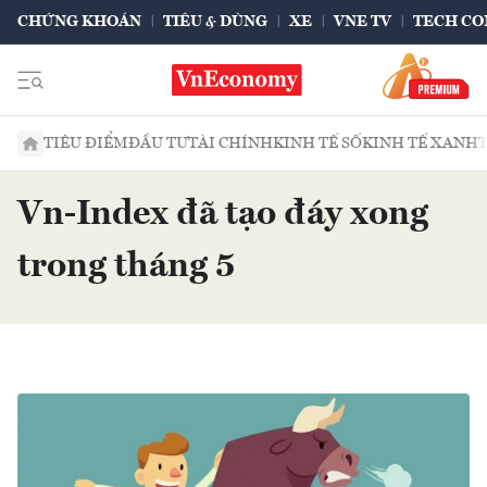
CHỨNG KHOÁN
TIÊU & DÙNG
XE
VNE TV
TECH CO
TIÊU ĐIỂM
ĐẦU TƯ
TÀI CHÍNH
KINH TẾ SỐ
KINH TẾ XANH
Vn-Index đã tạo đáy xong
trong tháng 5