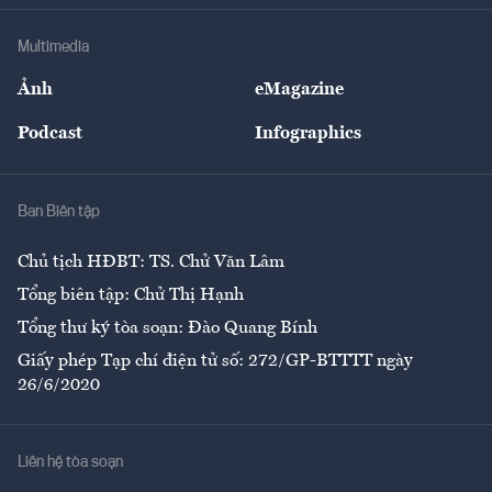
Doanh nghiệp
Địa phương
Thị trường
Bảo hiểm
Multimedia
Sự kiện
Nhân lực
Ảnh
eMagazine
Đẹp +
An sinh
Podcast
Infographics
Giải trí
Y tế
Nhà
Ban Biên tập
Ẩm thực
Chủ tịch HĐBT: TS. Chử Văn Lâm
Tổng biên tập: Chử Thị Hạnh
Tổng thư ký tòa soạn: Đào Quang Bính
Giấy phép Tạp chí điện tử số: 272/GP-BTTTT ngày
26/6/2020
Liên hệ tòa soạn