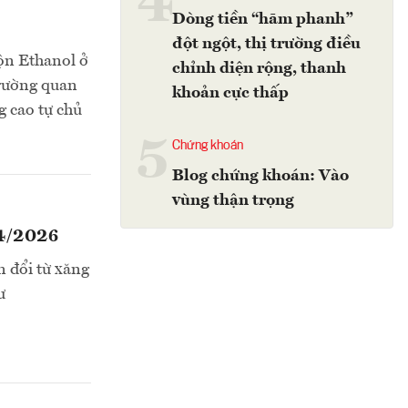
4
Dòng tiền “hãm phanh”
đột ngột, thị trường điều
rộn Ethanol ở
chỉnh diện rộng, thanh
trường quan
khoản cực thấp
g cao tự chủ
5
Chứng khoán
Blog chứng khoán: Vào
vùng thận trọng
 4/2026
 đổi từ xăng
ư