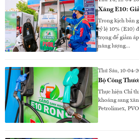
Xăng E10: Giả
Trong kịch bản g
tỷ lệ 10% (E10) 
trọng để giảm áp
năng lượng...
Thứ Sáu, 10-04-
Bộ Công Thươn
Thực hiện Chỉ t
khoáng sang xăn
Petrolimex, PVOi