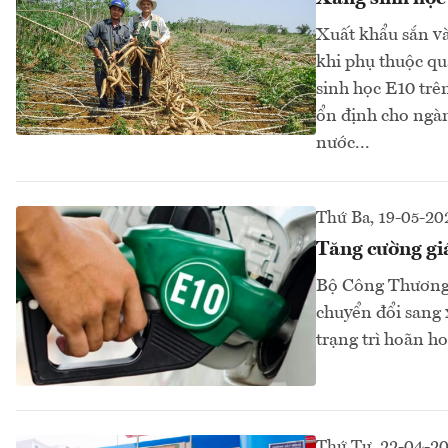
Xuất khẩu sắn và
khi phụ thuộc qu
sinh học E10 trê
ổn định cho ngàn
nước...
Thứ Ba, 19-05-20
Tăng cường giá
Bộ Công Thương y
chuyển đổi sang 
trạng trì hoãn h
Thứ Tư, 22-04-2