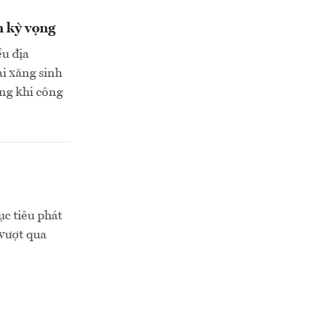
n kỳ vọng
ều địa
i xăng sinh
ng khi công
c tiêu phát
 vượt qua