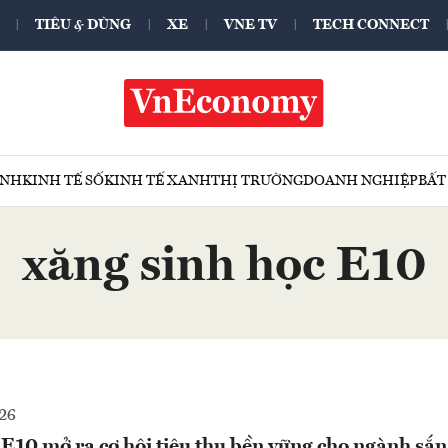
TIÊU & DÙNG
XE
VNE TV
TECH CONNECT
ÍNH
KINH TẾ SỐ
KINH TẾ XANH
THỊ TRƯỜNG
DOANH NGHIỆP
BẤT
xăng sinh học E10
26
E10 mở ra cơ hội tiêu thụ bền vững cho ngành sắn