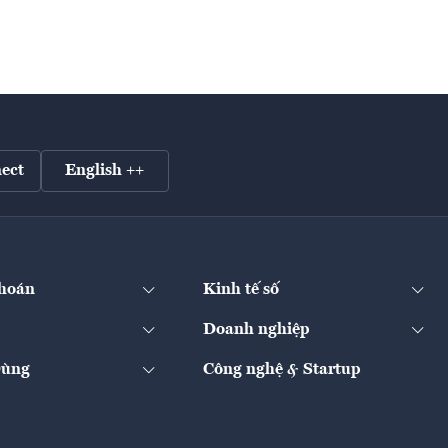
ect
English ++
hoán
Kinh tế số
Doanh nghiệp
Dùng
Công nghệ & Startup