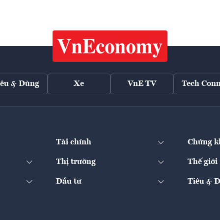
iêu & Dùng
Xe
VnE TV
Tech Conn
Tài chính
Chứng k
Thị trường
Thế giới
Đầu tư
Tiêu & 