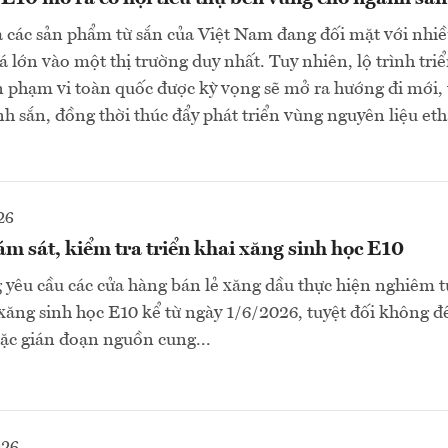
 các sản phẩm từ sắn của Việt Nam đang đối mặt với nhiề
á lớn vào một thị trường duy nhất. Tuy nhiên, lộ trình tri
n phạm vi toàn quốc được kỳ vọng sẽ mở ra hướng đi mới, 
h sắn, đồng thời thúc đẩy phát triển vùng nguyên liệu et
26
m sát, kiểm tra triển khai xăng sinh học E10
êu cầu các cửa hàng bán lẻ xăng dầu thực hiện nghiêm t
xăng sinh học E10 kể từ ngày 1/6/2026, tuyệt đối không để
oặc gián đoạn nguồn cung...
026