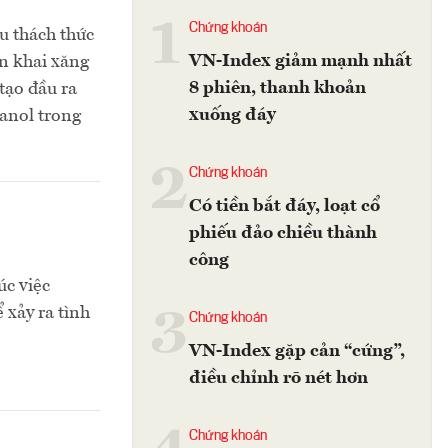
1
Chứng khoán
u thách thức
VN-Index giảm mạnh nhất
ển khai xăng
8 phiên, thanh khoản
tạo đầu ra
xuống đáy
hanol trong
2
Chứng khoán
Có tiền bắt đáy, loạt cổ
phiếu đảo chiều thành
công
úc việc
 xảy ra tình
3
Chứng khoán
VN-Index gặp cản “cứng”,
điều chỉnh rõ nét hơn
Chứng khoán