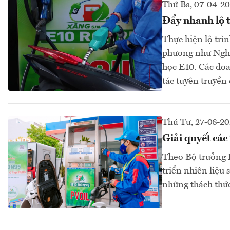
Thứ Ba, 07-04-2
Đẩy nhanh lộ 
Thực hiện lộ trì
phương như Nghệ
học E10. Các doa
tác tuyên truyền
Thứ Tư, 27-08-20
Giải quyết các
Theo Bộ trưởng 
triển nhiên liệu
những thách thức