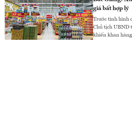
giá bất hợp lý
Trước tình hình 
Chủ tịch UBND tỉ
khiến khan hàng “