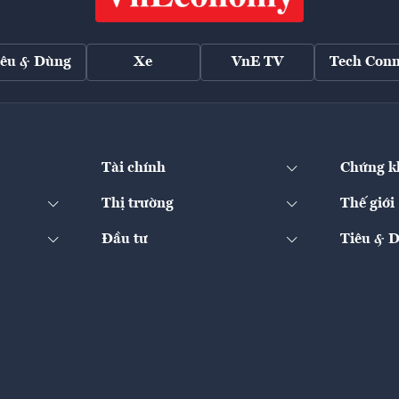
iêu & Dùng
Xe
VnE TV
Tech Conn
Tài chính
Chứng k
Thị trường
Thế giới
Đầu tư
Tiêu & 