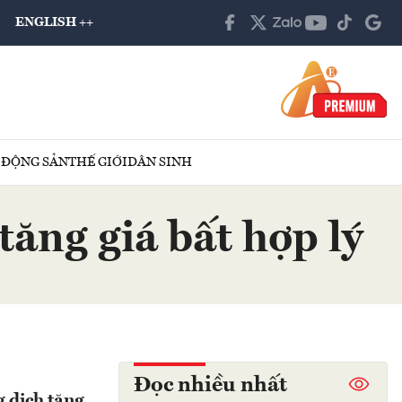
ENGLISH ++
 ĐỘNG SẢN
THẾ GIỚI
DÂN SINH
tăng giá bất hợp lý
Đọc nhiều nhất
g dịch tăng