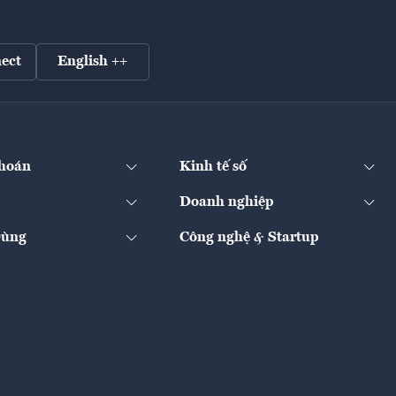
ect
English ++
hoán
Kinh tế số
Doanh nghiệp
Dùng
Công nghệ & Startup