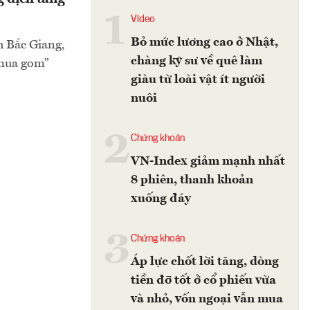
1
Video
Bỏ mức lương cao ở Nhật,
h Bắc Giang,
chàng kỹ sư về quê làm
“mua gom”
giàu từ loài vật ít người
nuôi
2
Chứng khoán
VN-Index giảm mạnh nhất
8 phiên, thanh khoản
xuống đáy
3
Chứng khoán
Áp lực chốt lời tăng, dòng
tiền đỡ tốt ở cổ phiếu vừa
và nhỏ, vốn ngoại vẫn mua