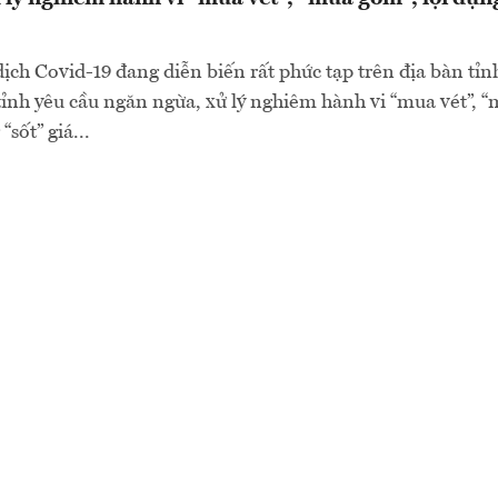
dịch Covid-19 đang diễn biến rất phức tạp trên địa bàn tỉn
nh yêu cầu ngăn ngừa, xử lý nghiêm hành vi “mua vét”, 
sốt” giá...