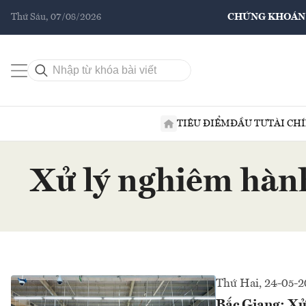
Thứ Sáu, 07/08/2026
CHỨNG KHOÁN
TIÊU ĐIỂM
ĐẦU TƯ
TÀI CH
Xử lý nghiêm hành 
Thứ Hai, 24-05-2
Bắc Giang: Xử 