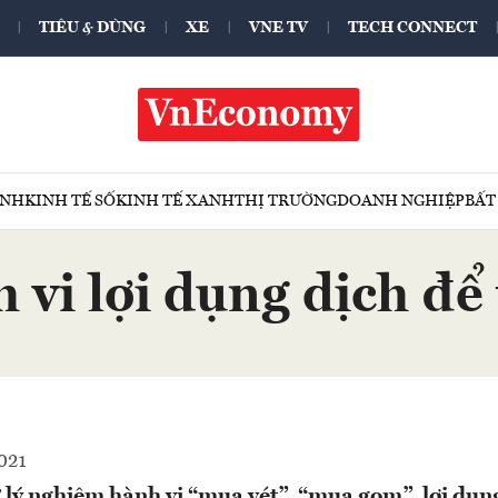
TIÊU & DÙNG
XE
VNE TV
TECH CONNECT
ÍNH
KINH TẾ SỐ
KINH TẾ XANH
THỊ TRƯỜNG
DOANH NGHIỆP
BẤT
vi lợi dụng dịch để 
021
lý nghiêm hành vi “mua vét”, “mua gom”, lợi dụn