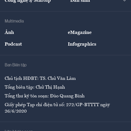
Công nghệ & Startup
Dân sinh
Tư vấn
Nông sản
Doanh nhân
Tư vấn Tiêu & Dùng
Infographics
Hạ tầng
Sức khỏe
Khung pháp lý
Doanh nghiệp
Địa phương
Thị trường
Bảo hiểm
Multimedia
Sự kiện
Nhân lực
Ảnh
eMagazine
Đẹp +
An sinh
Podcast
Infographics
Giải trí
Y tế
Nhà
Ban Biên tập
Ẩm thực
Chủ tịch HĐBT: TS. Chử Văn Lâm
Tổng biên tập: Chử Thị Hạnh
Tổng thư ký tòa soạn: Đào Quang Bính
Giấy phép Tạp chí điện tử số: 272/GP-BTTTT ngày
26/6/2020