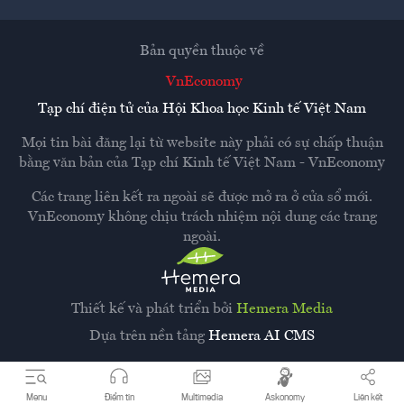
Bản quyền thuộc về
VnEconomy
Tạp chí điện tử của Hội Khoa học Kinh tế Việt Nam
Mọi tin bài đăng lại từ website này phải có sự chấp thuận
bằng văn bản của
Tạp chí Kinh tế Việt Nam - VnEconomy
Các trang liên kết ra ngoài sẽ được mở ra ở cửa sổ mới.
VnEconomy không chịu trách nhiệm nội dung các trang
ngoài.
Thiết kế và phát triển bởi
Hemera Media
Dựa trên nền tảng
Hemera AI CMS
Menu
Điểm tin
Multimedia
Askonomy
Liên kết