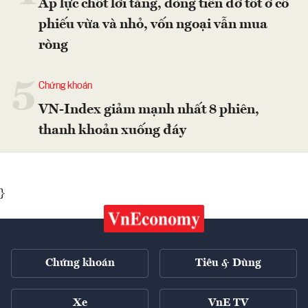
Áp lực chốt lời tăng, dòng tiền đỡ tốt ở cổ
phiếu vừa và nhỏ, vốn ngoại vẫn mua
ròng
5
Chứng khoán
VN-Index giảm mạnh nhất 8 phiên,
thanh khoản xuống đáy
}
Chứng khoán
Tiêu & Dùng
Xe
VnE TV