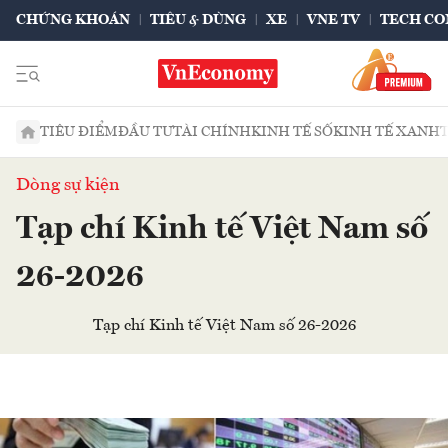
CHỨNG KHOÁN
TIÊU & DÙNG
XE
VNE TV
TECH CO
TIÊU ĐIỂM
ĐẦU TƯ
TÀI CHÍNH
KINH TẾ SỐ
KINH TẾ XANH
Dòng sự kiện
Tạp chí Kinh tế Việt Nam số
26-2026
Tạp chí Kinh tế Việt Nam số 26-2026