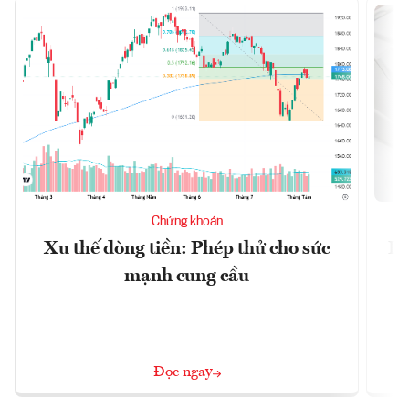
Chứng khoán
Xu thế dòng tiền: Phép thử cho sức
Lã
mạnh cung cầu
Đọc ngay