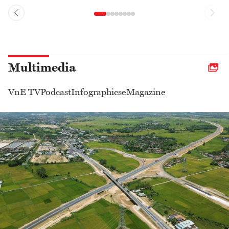
Multimedia
VnE TV
Podcast
Infographics
eMagazine