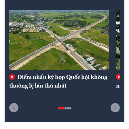
Điểm nhấn kỳ họp Quốc hội không
Ba
thường lệ lần thứ nhất
mốc 