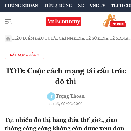
CHỨNG KHOÁN
TIÊU & DÙNG
XE
VNE TV
TECH CO
TIÊU ĐIỂM
ĐẦU TƯ
TÀI CHÍNH
KINH TẾ SỐ
KINH TẾ XANH
BẤT ĐỘNG SẢN
TOD: Cuộc cách mạng tái cấu trúc
đô thị
Trọng Thoan
T
14:43, 29/06/2026
Tại nhiều đô thị hàng đầu thế giới, giao
thông công cộng không còn được xem đơn