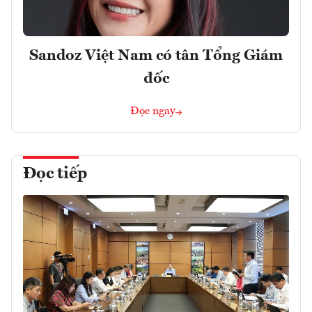
Sandoz Việt Nam có tân Tổng Giám
đốc
Đọc ngay
Đọc tiếp