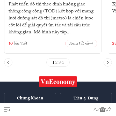
Phát triển đô thị theo định hướng giao
K
thông công cộng (TOD) kết hợp với mạng
V
lưới đường sắt đô thị (metro) là chiến lược
cốt lõi để giải quyết ùn tắc và tái cấu trúc
không gian. Mô hình này tập...
10
bài viết
Xem tất cả
2
1
2
3
4
Chứng khoán
Tiêu & Dùng
Xe
VnE TV