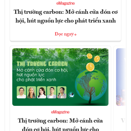
eMagazine
Thị trường carbon: Mở cánh cửa đón cơ
hội, hút nguồn lực cho phát triển xanh
Đọc ngay
eMagazine
Thị trường carbon: Mở cánh cửa
Việ
đón cơ hội, hút nguồn lực cho
x