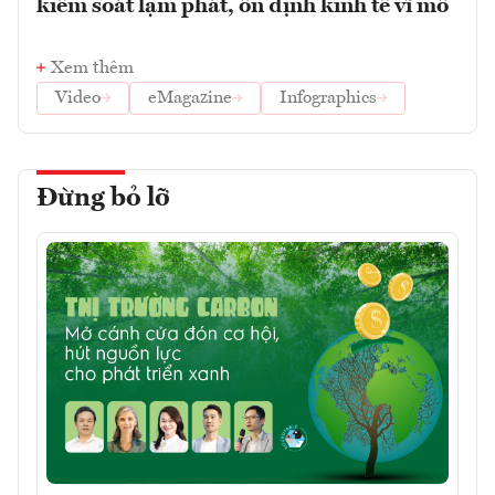
kiểm soát lạm phát, ổn định kinh tế vĩ mô
Xem thêm
Video
eMagazine
Infographics
Đừng bỏ lỡ