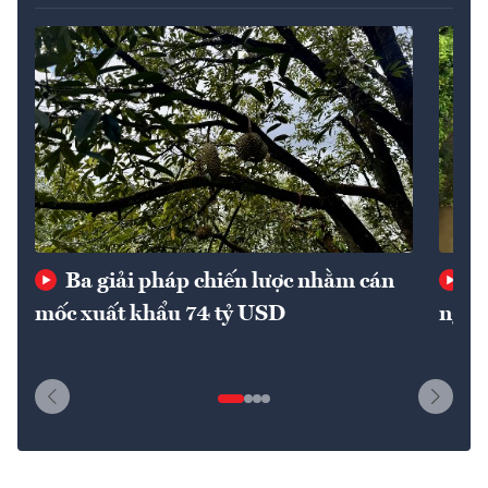
Ba giải pháp chiến lược nhằm cán
Th
mốc xuất khẩu 74 tỷ USD
nguy