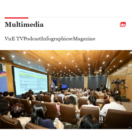
Multimedia
VnE TV
Podcast
Infographics
eMagazine