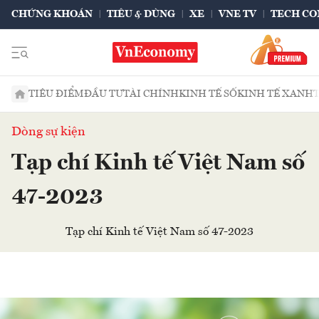
CHỨNG KHOÁN
TIÊU & DÙNG
XE
VNE TV
TECH CO
TIÊU ĐIỂM
ĐẦU TƯ
TÀI CHÍNH
KINH TẾ SỐ
KINH TẾ XANH
Dòng sự kiện
Tạp chí Kinh tế Việt Nam số
47-2023
Tạp chí Kinh tế Việt Nam số 47-2023