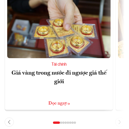
Tài chính
Giá vàng trong nước đi ngược giá thế
C
giới
Đọc ngay