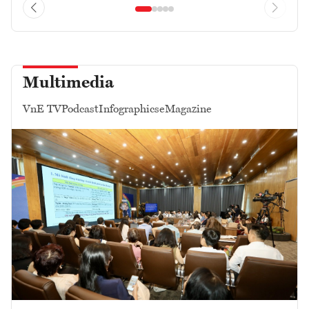
Multimedia
VnE TV
Podcast
Infographics
eMagazine