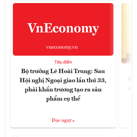
Tiêu điểm
Bộ trưởng Lê Hoài Trung: Sau
Qu
Hội nghị Ngoại giao lần thứ 33,
soá
phải khẩn trương tạo ra sản
phẩm cụ thể
Đọc ngay