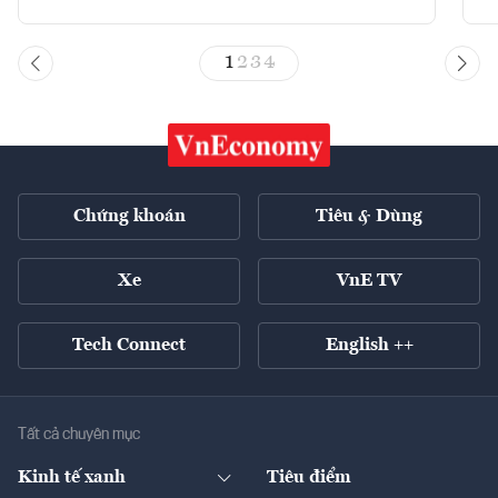
1
2
3
4
Chứng khoán
Tiêu & Dùng
Xe
VnE TV
Tech Connect
English ++
Tất cả chuyên mục
Kinh tế xanh
Tiêu điểm