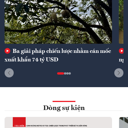
Ba giải pháp chiến lược nhằm cán mốc
xuất khẩu 74 tỷ USD
ngu
Dòng sự kiện