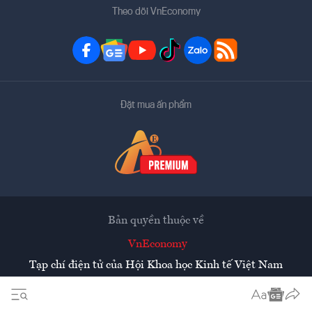
Theo dõi VnEconomy
Đặt mua ấn phẩm
Bản quyền thuộc về
VnEconomy
Tạp chí điện tử của Hội Khoa học Kinh tế Việt Nam
Mọi tin bài đăng lại từ website này phải có sự chấp thuận
bằng văn bản của
Tạp chí Kinh tế Việt Nam - VnEconomy