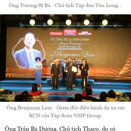
Ông Trương Sỹ Bá - Chủ tịch Tập đàn Tân Long...
Ông Benjamin Lam - Giám đốc điều hành dự án các
KCN của Tập đoàn VSIP Group
Ông Trần Bá Dương, Chủ tịch Thaco, do có