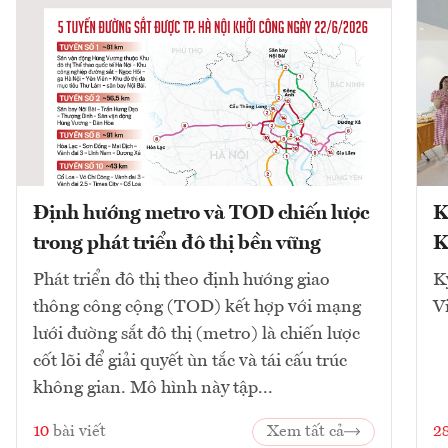
Định hướng metro và TOD chiến lược
K
trong phát triển đô thị bền vững
K
Phát triển đô thị theo định hướng giao
K
thông công cộng (TOD) kết hợp với mạng
V
lưới đường sắt đô thị (metro) là chiến lược
cốt lõi để giải quyết ùn tắc và tái cấu trúc
không gian. Mô hình này tập...
10
bài viết
Xem tất cả
2