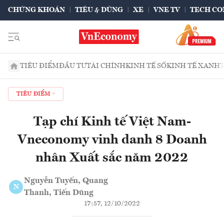
CHỨNG KHOÁN
TIÊU & DÙNG
XE
VNE TV
TECH CO
TIÊU ĐIỂM
ĐẦU TƯ
TÀI CHÍNH
KINH TẾ SỐ
KINH TẾ XANH
TIÊU ĐIỂM
Tạp chí Kinh tế Việt Nam-
Vneconomy vinh danh 8 Doanh
nhân Xuất sắc năm 2022
Nguyễn Tuyến, Quang
N
Thanh, Tiến Dũng
17:57, 12/10/2022