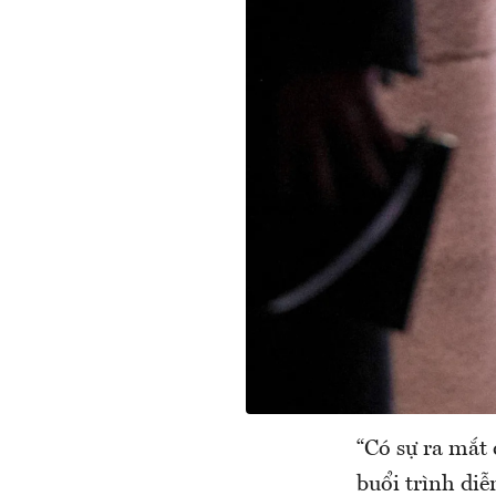
“Có sự ra mắt 
buổi trình di