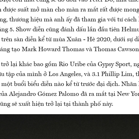
Mọi con mắt cũng sẽ đổ dồn vào Peter Do, nhà thiế
h được suất mở màn cho màn ra mắt rất được mong
ng, thương hiệu mà anh ấy đã tham gia với tư cách 
háng 5. Show diễn cũng đánh dấu lần đầu tiên Helm
 trên sàn diễn kể từ mùa Xuân - Hè 2020, dưới sự d
 sáng tạo Mark Howard Thomas và Thomas Cawson
trở lại khác bao gồm Rio Uribe của Gypsy Sport, ng
ưu tập của mình ở Los Angeles, và 3.1 Phillip Lim, 
 một buổi biểu diễn nào kể từ trước đại dịch. Nhãn
của Alejandro Gómez Palomo đã ra mắt tại New Yo
ũng sẽ xuất hiện trở lại tại thành phố này.