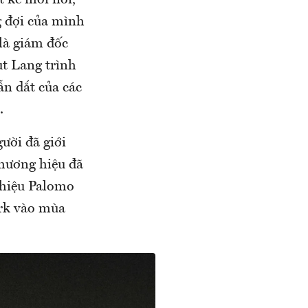
t kế mới nổi,
 đợi của mình
là giám đốc
ut Lang trình
ẫn dắt của các
.
ười đã giới
thương hiệu đã
 hiệu Palomo
rk vào mùa