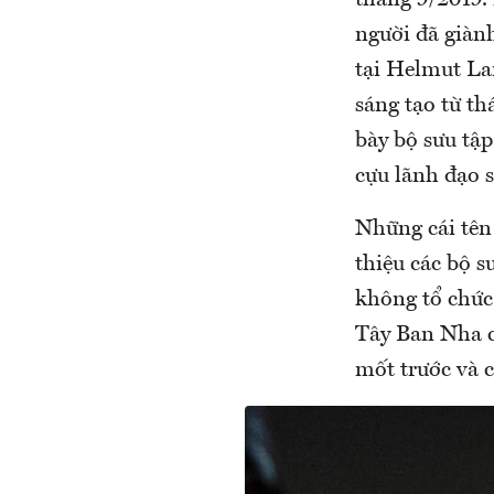
tháng 9/2019. 
người đã giàn
tại Helmut La
sáng tạo từ t
bày bộ sưu tập
cựu lãnh đạo
Những cái tên 
thiệu các bộ s
không tổ chức
Tây Ban Nha 
mốt trước và c