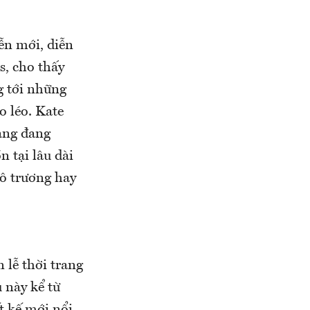
ễn mới, diễn
s, cho thấy
g tới những
o léo. Kate
àng đang
n tại lâu dài
ô trương hay
 lễ thời trang
 này kể từ