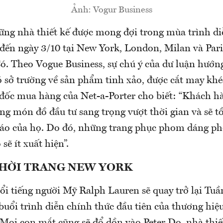
Ảnh: Vogur Business
ng nhà thiết kế được mong đợi trong mùa trình di
 đến ngày 3/10 tại New York, London, Milan và Pari
 Có. Theo Vogue Business, sự chú ý của dư luận hướn
ó sở trường về sản phẩm tinh xảo, được cắt may khé
đốc mua hàng của Net-a-Porter cho biết: “Khách h
g món đồ đầu tư sang trọng vượt thời gian và sẽ tồ
 áo của họ. Do đó, những trang phục phom dáng ph
sẽ ít xuất hiện”.
THỜI TRANG NEW YORK
ổi tiếng người Mỹ Ralph Lauren sẽ quay trở lại Tuần
uổi trình diễn chính thức đầu tiên của thương hiệu