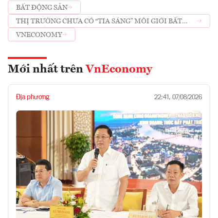
BẤT ĐỘNG SẢN
THỊ TRƯỜNG CHƯA CÓ “TIA SÁNG” MÔI GIỚI BẤT
ĐỘNG SẢN BỊ SA THẢI SẼ TIẾP TỤC TĂNG
VNECONOMY
Mới nhất trên
VnEconomy
Địa phương
22:41, 07/08/2026