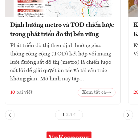
Định hướng metro và TOD chiến lược
K
trong phát triển đô thị bền vững
K
Phát triển đô thị theo định hướng giao
K
thông công cộng (TOD) kết hợp với mạng
V
lưới đường sắt đô thị (metro) là chiến lược
cốt lõi để giải quyết ùn tắc và tái cấu trúc
không gian. Mô hình này tập...
10
bài viết
Xem tất cả
2
1
2
3
4