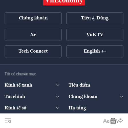
Chứng khoán
Tiêu & Dùng
Xe
VnE TV
Tech Connect
English ++
Tất cả chuyên mục
Kinh tế xanh
Tiêu điểm
Chuyển động xanh
Tài chính
Chứng khoán
Pháp lý
Ngân hàng
Doanh nghiệp niêm yết
Kinh tế số
Hạ tầng
Thương hiệu xanh
Thị trường vốn
Thị trường
Sản phẩm - Thị trường
Bất động sản
Thị trường
Diễn đàn
Thuế
Đầu tư
Tài sản số
Chính sách
Xuất nhập khẩu