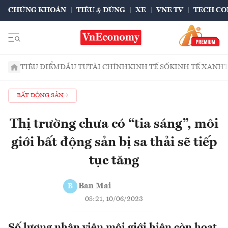
CHỨNG KHOÁN
TIÊU & DÙNG
XE
VNE TV
TECH CO
TIÊU ĐIỂM
ĐẦU TƯ
TÀI CHÍNH
KINH TẾ SỐ
KINH TẾ XANH
BẤT ĐỘNG SẢN
Thị trường chưa có “tia sáng”, môi
giới bất động sản bị sa thải sẽ tiếp
tục tăng
Ban Mai
B
08:21, 10/06/2023
Số lượng nhân viên môi giới hiện còn hoạt