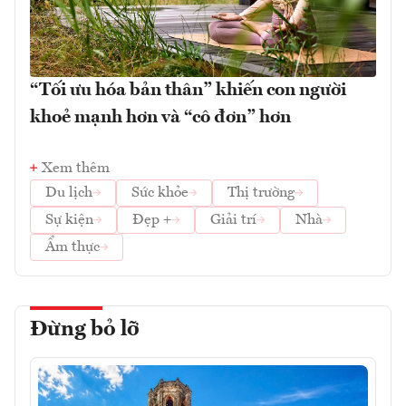
“Tối ưu hóa bản thân” khiến con người
khoẻ mạnh hơn và “cô đơn” hơn
Xem thêm
Du lịch
Sức khỏe
Thị trường
Sự kiện
Đẹp +
Giải trí
Nhà
Ẩm thực
Đừng bỏ lỡ