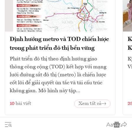
Định hướng metro và TOD chiến lược
K
trong phát triển đô thị bền vững
K
Phát triển đô thị theo định hướng giao
K
thông công cộng (TOD) kết hợp với mạng
V
lưới đường sắt đô thị (metro) là chiến lược
cốt lõi để giải quyết ùn tắc và tái cấu trúc
không gian. Mô hình này tập...
10
bài viết
Xem tất cả
2
1
2
3
4