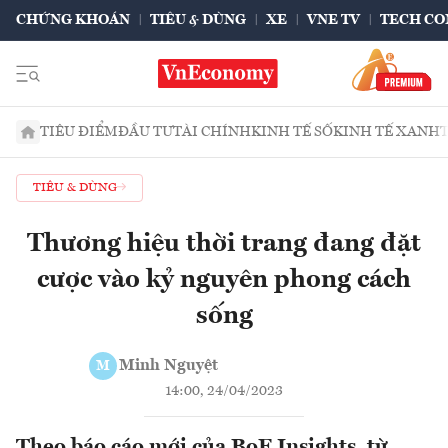
CHỨNG KHOÁN
TIÊU & DÙNG
XE
VNE TV
TECH CO
TIÊU ĐIỂM
ĐẦU TƯ
TÀI CHÍNH
KINH TẾ SỐ
KINH TẾ XANH
TIÊU & DÙNG
Thương hiệu thời trang đang đặt
cược vào kỷ nguyên phong cách
sống
Minh Nguyệt
M
14:00, 24/04/2023
Theo báo cáo mới của BoF Insights, từ