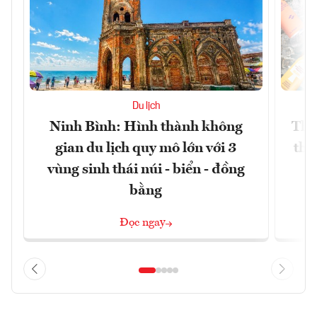
Du lịch
Ninh Bình: Hình thành không
Thế
gian du lịch quy mô lớn với 3
thự
vùng sinh thái núi - biển - đồng
bằng
Đọc ngay