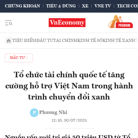
CHỨNG KHOÁN
TIÊU & DÙNG
XE
VNE TV
TECH CO
TIÊU ĐIỂM
ĐẦU TƯ
TÀI CHÍNH
KINH TẾ SỐ
KINH TẾ XANH
ĐẦU TƯ
Tổ chức tài chính quốc tế tăng
cường hỗ trợ Việt Nam trong hành
trình chuyển đổi xanh
Phương Nhi
P
12:10, 30/07/2025
Nguồn vốn mới trị giá 50 triệu USD từ Tổ