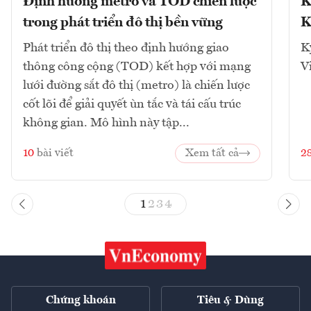
Định hướng metro và TOD chiến lược
K
trong phát triển đô thị bền vững
K
Phát triển đô thị theo định hướng giao
K
thông công cộng (TOD) kết hợp với mạng
V
lưới đường sắt đô thị (metro) là chiến lược
cốt lõi để giải quyết ùn tắc và tái cấu trúc
không gian. Mô hình này tập...
10
bài viết
Xem tất cả
2
1
2
3
4
Chứng khoán
Tiêu & Dùng