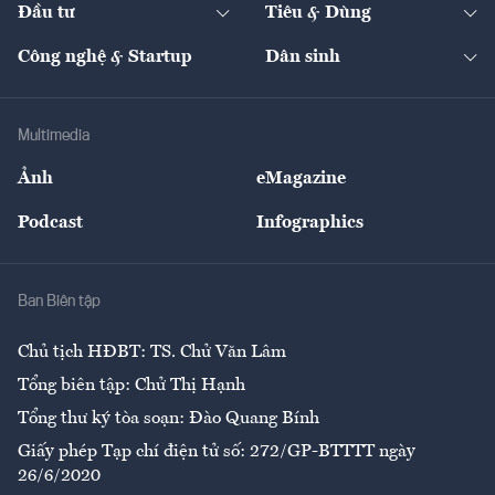
The Guide
Video
Đầu tư
Tiêu & Dùng
Quản trị số
Cafe BĐS
Thị trường
Kinh doanh
Kết nối
Tạp chí kinh tế Việt Nam
eMagazine
Nhà đầu tư
Du lịch
Công nghệ & Startup
Dân sinh
Tư vấn
Nông sản
Doanh nhân
Tư vấn Tiêu & Dùng
Infographics
Hạ tầng
Sức khỏe
Khung pháp lý
Doanh nghiệp
Địa phương
Thị trường
Bảo hiểm
Multimedia
Sự kiện
Nhân lực
Ảnh
eMagazine
Đẹp +
An sinh
Podcast
Infographics
Giải trí
Y tế
Nhà
Ban Biên tập
Ẩm thực
Chủ tịch HĐBT: TS. Chử Văn Lâm
Tổng biên tập: Chử Thị Hạnh
Tổng thư ký tòa soạn: Đào Quang Bính
Giấy phép Tạp chí điện tử số: 272/GP-BTTTT ngày
26/6/2020