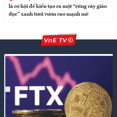
là cơ hội để kiến tạo ra một “rừng cây giáo
dục” xanh tươi vươn cao mạnh mẽ