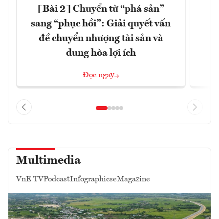
[Bài 2] Chuyển từ “phá sản”
K
sang “phục hồi”: Giải quyết vấn
đề chuyển nhượng tài sản và
dung hòa lợi ích
Đọc ngay
Multimedia
VnE TV
Podcast
Infographics
eMagazine