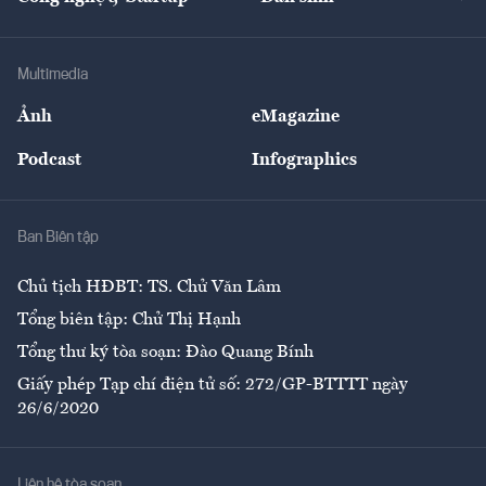
Tư vấn
Nông sản
Doanh nhân
Tư vấn Tiêu & Dùng
Infographics
Hạ tầng
Sức khỏe
Khung pháp lý
Doanh nghiệp
Địa phương
Thị trường
Bảo hiểm
Multimedia
Sự kiện
Nhân lực
Ảnh
eMagazine
Đẹp +
An sinh
Podcast
Infographics
Giải trí
Y tế
Nhà
Ban Biên tập
Ẩm thực
Chủ tịch HĐBT: TS. Chử Văn Lâm
Tổng biên tập: Chử Thị Hạnh
Tổng thư ký tòa soạn: Đào Quang Bính
Giấy phép Tạp chí điện tử số: 272/GP-BTTTT ngày
26/6/2020
Liên hệ tòa soạn