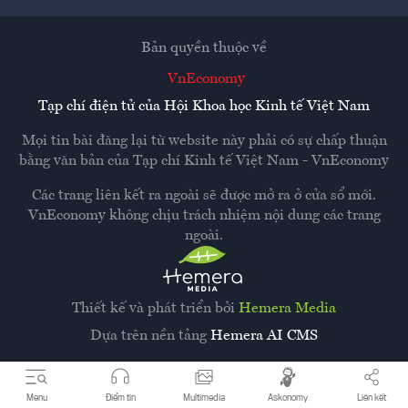
Bản quyền thuộc về
VnEconomy
Tạp chí điện tử của Hội Khoa học Kinh tế Việt Nam
Mọi tin bài đăng lại từ website này phải có sự chấp thuận
bằng văn bản của
Tạp chí Kinh tế Việt Nam - VnEconomy
Các trang liên kết ra ngoài sẽ được mở ra ở cửa sổ mới.
VnEconomy không chịu trách nhiệm nội dung các trang
ngoài.
Thiết kế và phát triển bởi
Hemera Media
Dựa trên nền tảng
Hemera AI CMS
Menu
Điểm tin
Multimedia
Askonomy
Liên kết