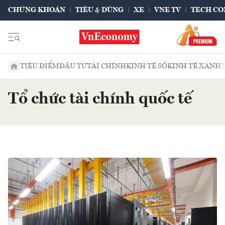
CHỨNG KHOÁN
TIÊU & DÙNG
XE
VNE TV
TECH CO
TIÊU ĐIỂM
ĐẦU TƯ
TÀI CHÍNH
KINH TẾ SỐ
KINH TẾ XANH
Tổ chức tài chính quốc tế