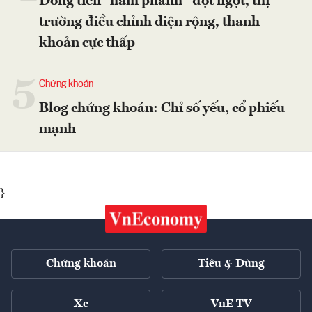
Dòng tiền “hãm phanh” đột ngột, thị
trường điều chỉnh diện rộng, thanh
khoản cực thấp
5
Chứng khoán
Blog chứng khoán: Chỉ số yếu, cổ phiếu
mạnh
}
Chứng khoán
Tiêu & Dùng
Xe
VnE TV