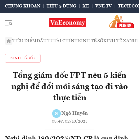
CHỨNG KHOÁN
TIÊU & DÙNG
XE
VNE TV
TECH CO
TIÊU ĐIỂM
ĐẦU TƯ
TÀI CHÍNH
KINH TẾ SỐ
KINH TẾ XANH
KINH TẾ SỐ
Tổng giám đốc FPT nêu 5 kiến
nghị để đổi mới sáng tạo đi vào
thực tiễn
Ngô Huyền
N
08:47, 02/10/2025
Nghị định 180/2025/NĐ-CP là quy định