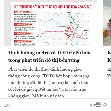
Định hướng metro và TOD chiến lược
K
trong phát triển đô thị bền vững
K
Phát triển đô thị theo định hướng giao
K
thông công cộng (TOD) kết hợp với mạng
V
lưới đường sắt đô thị (metro) là chiến lược
cốt lõi để giải quyết ùn tắc và tái cấu trúc
không gian. Mô hình này tập...
10
bài viết
Xem tất cả
2