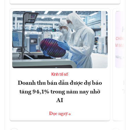
Kinh tế số
Doanh thu bán dẫn được dự báo
Đà
tăng 94,1% trong năm nay nhờ
Tr
AI
Đọc ngay