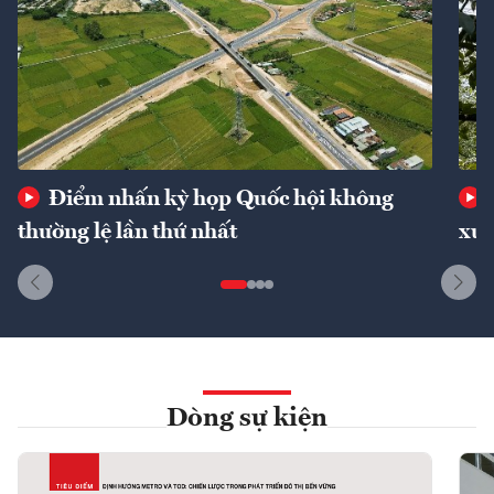
Điểm nhấn kỳ họp Quốc hội không
thường lệ lần thứ nhất
xuấ
Dòng sự kiện