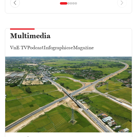
Multimedia
VnE TV
Podcast
Infographics
eMagazine