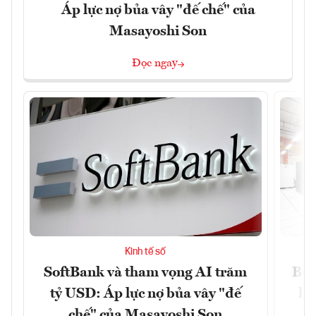
Áp lực nợ bủa vây "đế chế" của
Masayoshi Son
Đọc ngay
Kinh tế số
SoftBank và tham vọng AI trăm
Bùn
tỷ USD: Áp lực nợ bủa vây "đế
li
chế" của Masayoshi Son