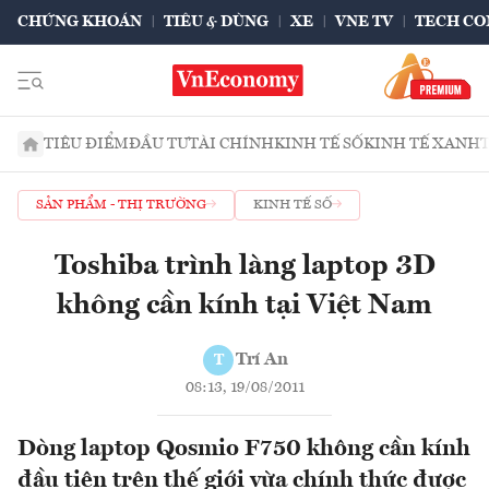
CHỨNG KHOÁN
TIÊU & DÙNG
XE
VNE TV
TECH CO
TIÊU ĐIỂM
ĐẦU TƯ
TÀI CHÍNH
KINH TẾ SỐ
KINH TẾ XANH
SẢN PHẨM - THỊ TRƯỜNG
KINH TẾ SỐ
Toshiba trình làng laptop 3D
không cần kính tại Việt Nam
Trí An
T
08:13, 19/08/2011
Dòng laptop Qosmio F750 không cần kính
đầu tiên trên thế giới vừa chính thức được