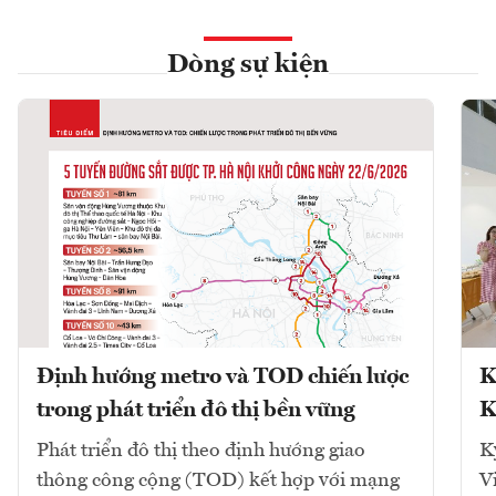
Dòng sự kiện
Định hướng metro và TOD chiến lược
K
trong phát triển đô thị bền vững
K
Phát triển đô thị theo định hướng giao
K
thông công cộng (TOD) kết hợp với mạng
V