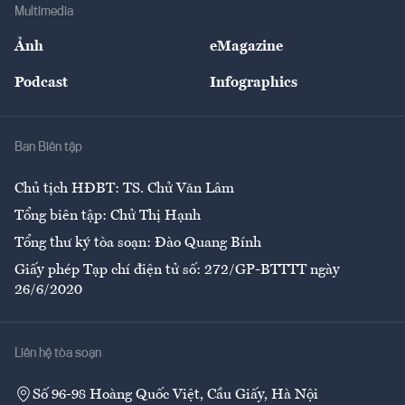
Bảo hiểm
Multimedia
Sự kiện
Nhân lực
Ảnh
eMagazine
Đẹp +
An sinh
Podcast
Infographics
Giải trí
Y tế
Nhà
Ban Biên tập
Ẩm thực
Chủ tịch HĐBT: TS. Chử Văn Lâm
Tổng biên tập: Chử Thị Hạnh
Tổng thư ký tòa soạn: Đào Quang Bính
Giấy phép Tạp chí điện tử số: 272/GP-BTTTT ngày
26/6/2020
Liên hệ tòa soạn
Số 96-98 Hoàng Quốc Việt, Cầu Giấy, Hà Nội