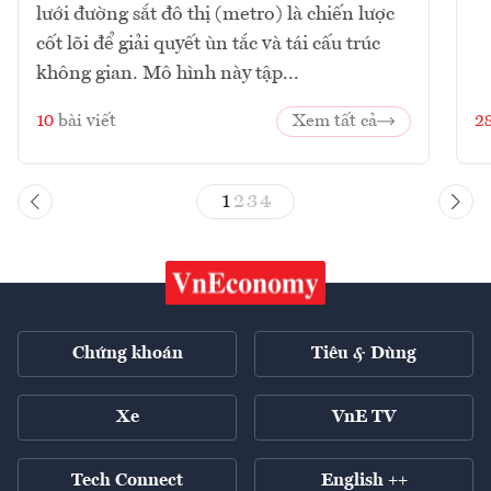
lưới đường sắt đô thị (metro) là chiến lược
cốt lõi để giải quyết ùn tắc và tái cấu trúc
không gian. Mô hình này tập...
10
bài viết
Xem tất cả
2
1
2
3
4
Chứng khoán
Tiêu & Dùng
Xe
VnE TV
Tech Connect
English ++