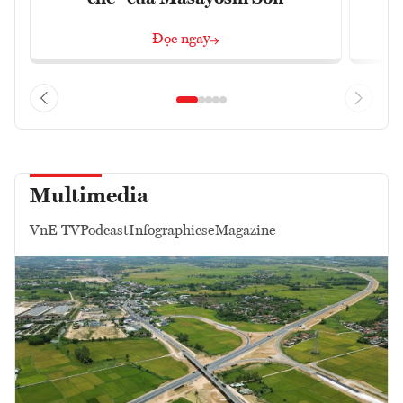
Đọc ngay
Multimedia
VnE TV
Podcast
Infographics
eMagazine