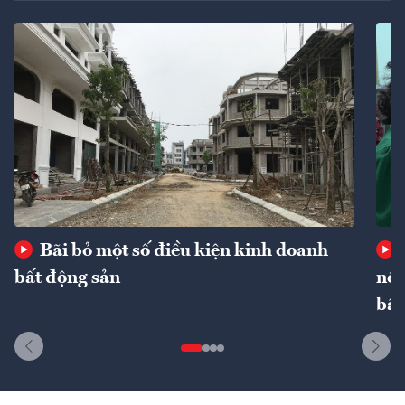
Bãi bỏ một số điều kiện kinh doanh
bất động sản
nôn
bất