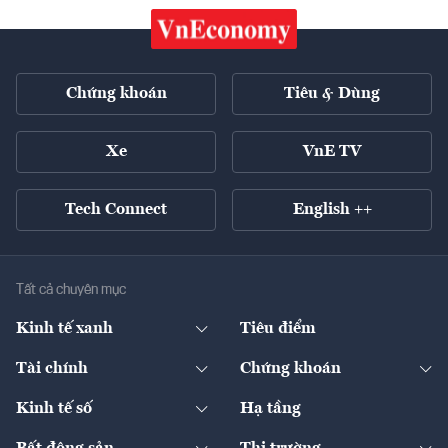
Chứng khoán
Tiêu & Dùng
Xe
VnE TV
Tech Connect
English ++
Tất cả chuyên mục
Kinh tế xanh
Tiêu điểm
Chuyển động xanh
Tài chính
Chứng khoán
Pháp lý
Ngân hàng
Doanh nghiệp niêm yết
Kinh tế số
Hạ tầng
Thương hiệu xanh
Thị trường vốn
Thị trường
Sản phẩm - Thị trường