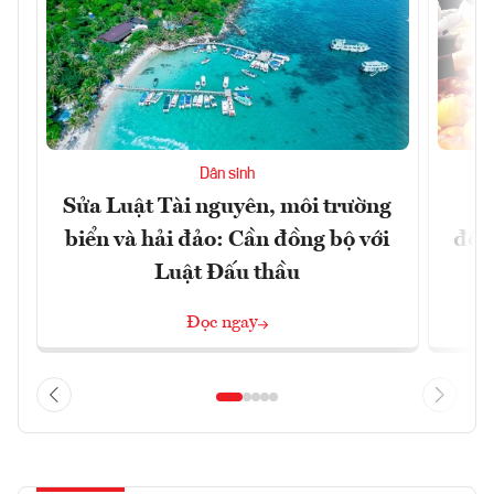
Dân sinh
Sửa Luật Tài nguyên, môi trường
L
biển và hải đảo: Cần đồng bộ với
đổi)
Luật Đấu thầu
Đọc ngay