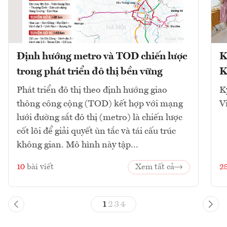
Định hướng metro và TOD chiến lược
K
trong phát triển đô thị bền vững
K
Phát triển đô thị theo định hướng giao
K
thông công cộng (TOD) kết hợp với mạng
V
lưới đường sắt đô thị (metro) là chiến lược
cốt lõi để giải quyết ùn tắc và tái cấu trúc
không gian. Mô hình này tập...
10
bài viết
Xem tất cả
2
1
2
3
4