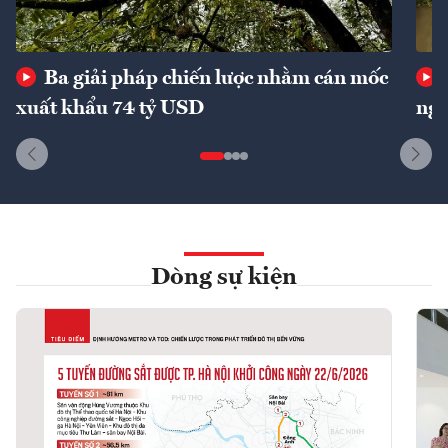
Ba giải pháp chiến lược nhằm cán mốc
xuất khẩu 74 tỷ USD
ngu
Dòng sự kiện