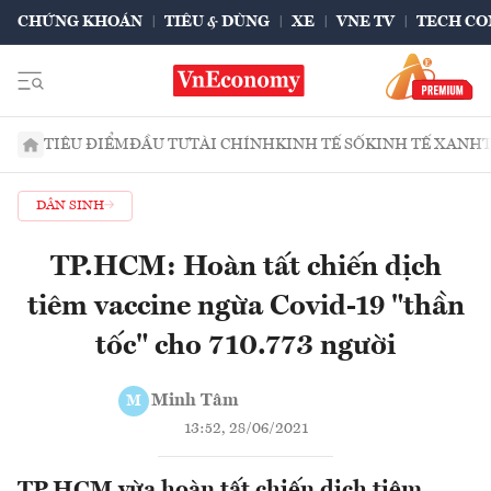
CHỨNG KHOÁN
TIÊU & DÙNG
XE
VNE TV
TECH CO
TIÊU ĐIỂM
ĐẦU TƯ
TÀI CHÍNH
KINH TẾ SỐ
KINH TẾ XANH
DÂN SINH
TP.HCM: Hoàn tất chiến dịch
tiêm vaccine ngừa Covid-19 "thần
tốc" cho 710.773 người
Minh Tâm
M
13:52, 28/06/2021
TP.HCM vừa hoàn tất chiến dịch tiêm