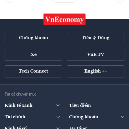
Chứng khoán
Tiêu & Dùng
Xe
VnE TV
Tech Connect
English ++
Tất cả chuyên mục
Kinh tế xanh
Tiêu điểm
Chuyển động xanh
Tài chính
Chứng khoán
Pháp lý
Ngân hàng
Doanh nghiệp niêm yết
Kinh tế số
Hạ tầng