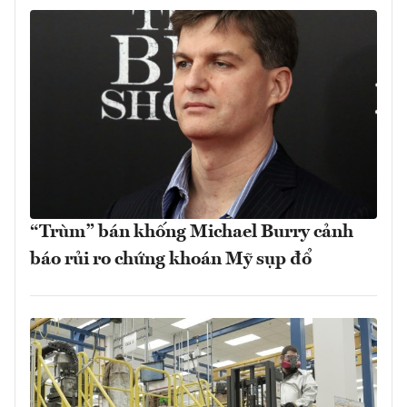
“Trùm” bán khống Michael Burry cảnh
báo rủi ro chứng khoán Mỹ sụp đổ