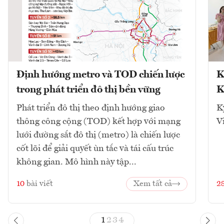
Định hướng metro và TOD chiến lược
K
trong phát triển đô thị bền vững
K
Phát triển đô thị theo định hướng giao
K
thông công cộng (TOD) kết hợp với mạng
V
lưới đường sắt đô thị (metro) là chiến lược
cốt lõi để giải quyết ùn tắc và tái cấu trúc
không gian. Mô hình này tập...
10
bài viết
Xem tất cả
2
1
2
3
4