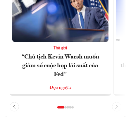
Thế giới
“Chủ tịch Kevin Warsh muốn
G
giảm số cuộc họp lãi suất của
thề
Fed”
G
Đọc ngay