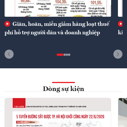
Giãn, hoãn, miễn giảm hàng loạt thuế
phí hỗ trợ người dân và doanh nghiệp
kin
Dòng sự kiện