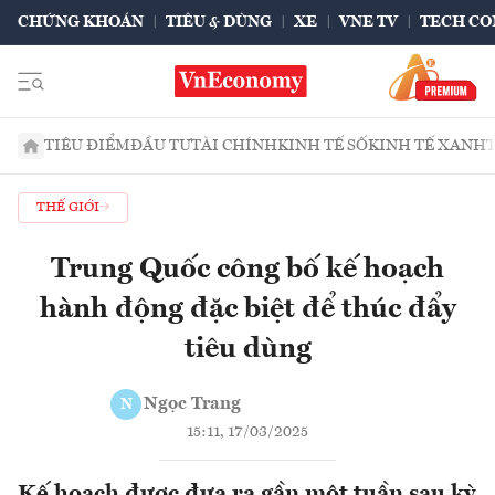
CHỨNG KHOÁN
TIÊU & DÙNG
XE
VNE TV
TECH CO
TIÊU ĐIỂM
ĐẦU TƯ
TÀI CHÍNH
KINH TẾ SỐ
KINH TẾ XANH
THẾ GIỚI
Trung Quốc công bố kế hoạch
hành động đặc biệt để thúc đẩy
tiêu dùng
Ngọc Trang
N
15:11, 17/03/2025
Kế hoạch được đưa ra gần một tuần sau kỳ