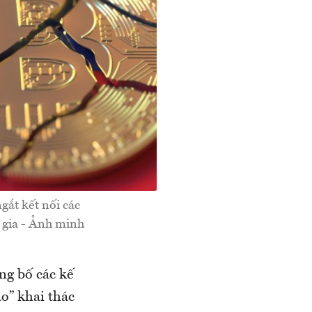
ắt kết nối các
c gia - Ảnh minh
ng bố các kế
ào” khai thác