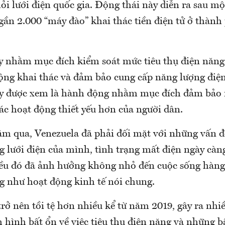
ỏi lưới điện quốc gia. Động thái này diễn ra sau mộ
 gần 2.000 “máy đào” khai thác tiền điện tử ở thàn
y nhằm mục đích kiểm soát mức tiêu thụ điện năng
động khai thác và đảm bảo cung cấp năng lượng điệ
ây được xem là hành động nhằm mục đích đảm bảo
ác hoạt động thiết yếu hơn của người dân.
m qua, Venezuela đã phải đối mặt với những vấn 
g lưới điện của mình, tình trạng mất điện ngày cà
ều đó đã ảnh hưởng không nhỏ đến cuộc sống hàng
g như hoạt động kinh tế nói chung.
rở nên tồi tệ hơn nhiều kể từ năm 2019, gây ra nhiề
 hình bất ổn về việc tiêu thụ điện năng và những b