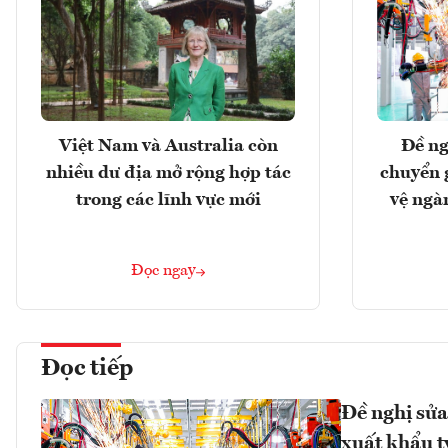
Việt Nam và Australia còn
Đề ng
nhiều dư địa mở rộng hợp tác
chuyển 
trong các lĩnh vực mới
vệ ngà
Đọc ngay
Đọc tiếp
Đề nghị sửa
xuất khẩu 