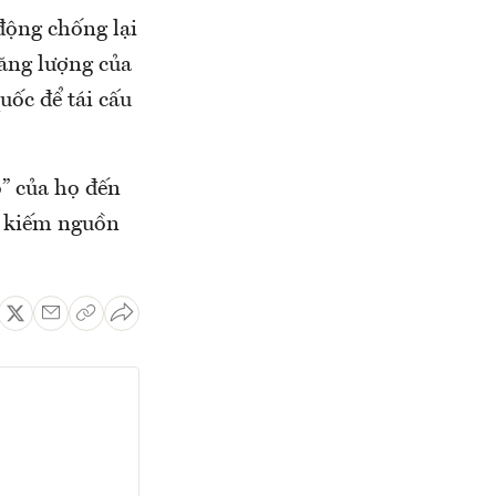
động chống lại
năng lượng của
uốc để tái cấu
o” của họ đến
m kiếm nguồn