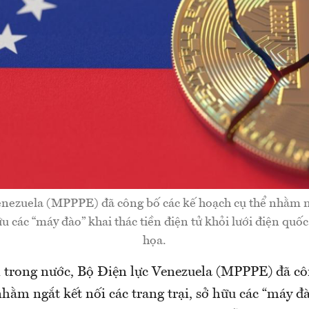
enezuela (MPPPE) đã công bố các kế hoạch cụ thể nhằm ng
hữu các “máy đào” khai thác tiền điện tử khỏi lưới điện quố
họa.
n trong nước, Bộ Điện lực Venezuela (MPPPE) đã cô
hằm ngắt kết nối các trang trại, sở hữu các “máy đ