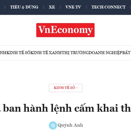
TIÊU & DÙNG
XE
VNE TV
TECH CONNECT
ÍNH
KINH TẾ SỐ
KINH TẾ XANH
THỊ TRƯỜNG
DOANH NGHIỆP
BẤT
KINH TẾ SỐ
 ban hành lệnh cấm khai th
Quỳnh Anh
Q