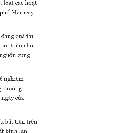
t loạt các hoạt
h phố Maracay
 đang quá tải
n an toàn cho
 nguồn cung
đề nghiêm
ng thường
 ngày của
u bất tiện trên
ất bình lan