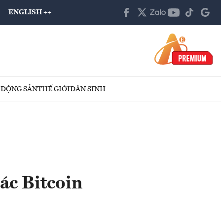
ENGLISH ++
 ĐỘNG SẢN
THẾ GIỚI
DÂN SINH
ác Bitcoin