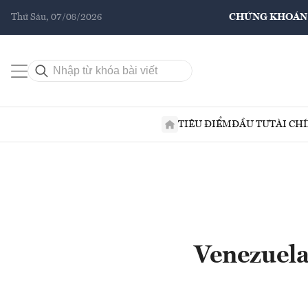
Thứ Sáu, 07/08/2026
CHỨNG KHOÁN
TIÊU ĐIỂM
ĐẦU TƯ
TÀI CH
Venezuela