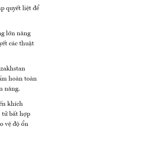
p quyết liệt để
ng lớn năng
yết các thuật
azakhstan
cấm hoàn toàn
ện năng.
ến khích
 tử bất hợp
ảo vệ độ ổn