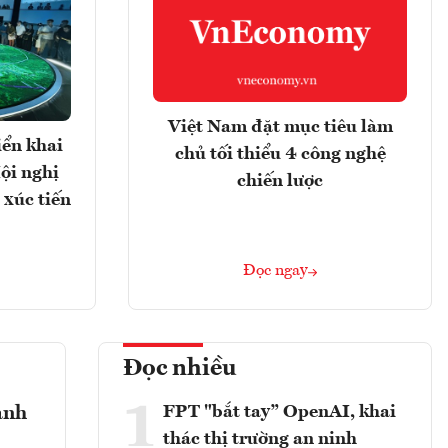
Việt Nam đặt mục tiêu làm
iển khai
chủ tối thiểu 4 công nghệ
ội nghị
chiến lược
 xúc tiến
Đọc ngay
Đọc nhiều
1
FPT "bắt tay” OpenAI, khai
ành
thác thị trường an ninh