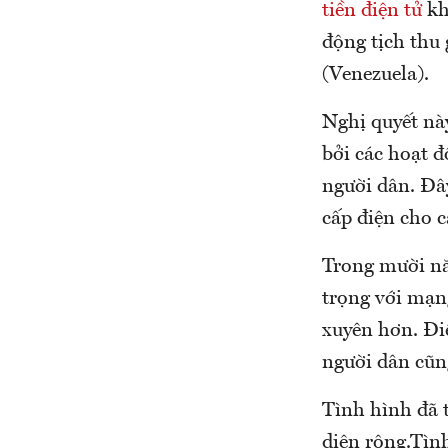
tiền điện tử
kh
động tịch thu
(Venezuela).
Nghị quyết nà
bởi các hoạt 
người dân. Đ
cấp điện cho c
Trong mười nă
trọng với mạn
xuyên hơn. Đi
người dân cũn
Tình hình đã t
diện rộng.Tình