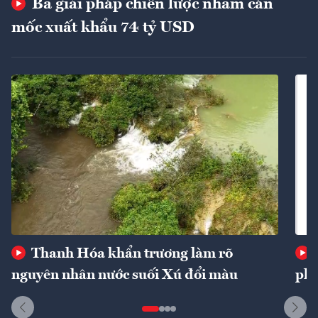
Ba giải pháp chiến lược nhằm cán
mốc xuất khẩu 74 tỷ USD
Thanh Hóa khẩn trương làm rõ
nguyên nhân nước suối Xú đổi màu
phí