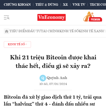
CHỨNG KHOÁN
TIÊU & DÙNG
XE
VNE TV
TECH CO
TIÊU ĐIỂM
ĐẦU TƯ
TÀI CHÍNH
KINH TẾ SỐ
KINH TẾ XANH
KINH TẾ SỐ
Khi 21 triệu Bitcoin được khai
thác hết, điều gì sẽ xảy ra?
Quỳnh Anh
Q
10:43, 07/05/2024
Bitcoin đã xử lý giao dịch thứ 1 tỷ, trải qua
lần “halving” thứ 4 - đánh dấu nhiều sự