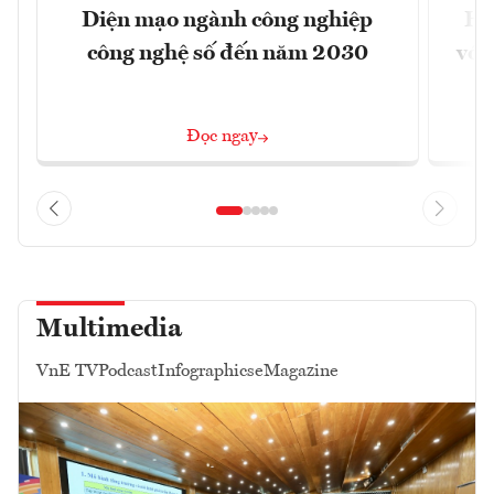
Diện mạo ngành công nghiệp
Ho
công nghệ số đến năm 2030
với
Đọc ngay
Multimedia
VnE TV
Podcast
Infographics
eMagazine