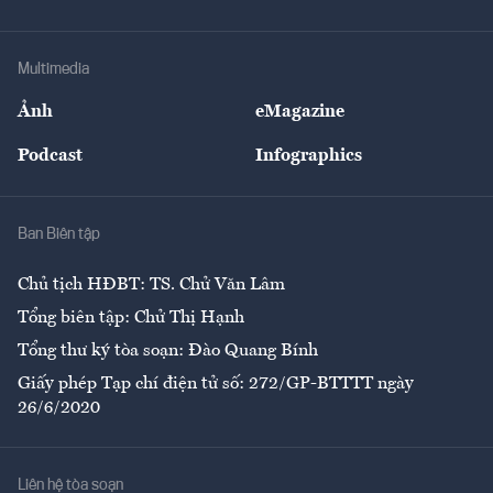
Doanh nhân
Tư vấn Tiêu & Dùng
Infographics
Hạ tầng
Sức khỏe
Khung pháp lý
Doanh nghiệp
Địa phương
Thị trường
Bảo hiểm
Multimedia
Sự kiện
Nhân lực
Ảnh
eMagazine
Đẹp +
An sinh
Podcast
Infographics
Giải trí
Y tế
Nhà
Ban Biên tập
Ẩm thực
Chủ tịch HĐBT: TS. Chử Văn Lâm
Tổng biên tập: Chử Thị Hạnh
Tổng thư ký tòa soạn: Đào Quang Bính
Giấy phép Tạp chí điện tử số: 272/GP-BTTTT ngày
26/6/2020
Liên hệ tòa soạn