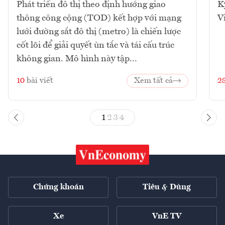
Phát triển đô thị theo định hướng giao
K
thông công cộng (TOD) kết hợp với mạng
V
lưới đường sắt đô thị (metro) là chiến lược
cốt lõi để giải quyết ùn tắc và tái cấu trúc
không gian. Mô hình này tập...
10
bài viết
Xem tất cả
2
1
2
3
4
Chứng khoán
Tiêu & Dùng
Xe
VnE TV