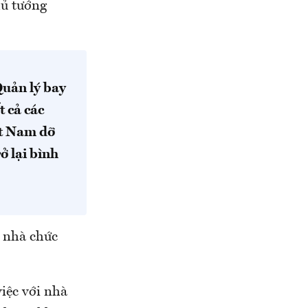
hủ tướng
uản lý bay
 cả các
ệt Nam dỡ
ở lại bình
a nhà chức
iệc với nhà