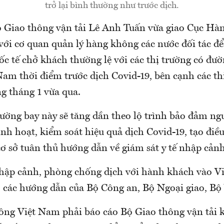
trở lại bình thường như trước dịch.
 Giao thông vận tải Lê Anh Tuấn vừa giao Cục Hà
ới cơ quan quản lý hàng không các nước đối tác để 
c tế chở khách thường lệ với các thị trường có đườ
Nam thời điểm trước dịch Covid-19, bên cạnh các th
ng tháng 1 vừa qua.
ường bay này sẽ tăng dần theo lộ trình bảo đảm ng
inh hoạt, kiểm soát hiệu quả dịch Covid-19, tạo điề
n cơ sở tuân thủ hướng dẫn về giám sát y tế nhập cảnh
hập cảnh, phòng chống dịch với hành khách vào V
o các hướng dẫn của Bộ Công an, Bộ Ngoại giao, Bộ 
ng Việt Nam phải báo cáo Bộ Giao thông vận tải kế