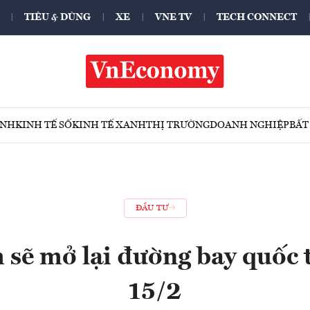
TIÊU & DÙNG
XE
VNE TV
TECH CONNECT
ÍNH
KINH TẾ SỐ
KINH TẾ XANH
THỊ TRƯỜNG
DOANH NGHIỆP
BẤT
ĐẦU TƯ
 sẽ mở lại đường bay quốc t
15/2