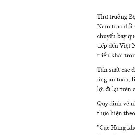
Thứ trưởng Bộ
Nam trao đổi v
chuyến bay quố
tiếp đến Việt 
triển khai tro
Tần suất các đ
ứng an toàn, l
lợi đi lại trê
Quy định về n
thực hiện the
"Cục Hàng khô