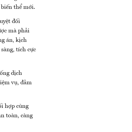
 biến thể mới.
uyệt đối
ược mà phải
ng án, kịch
sàng, tích cực
hống dịch
hiệm vụ, đảm
ối hợp cùng
an toàn, càng