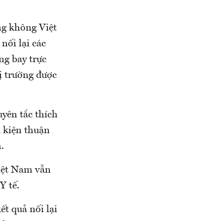
ng không Việt
nối lại các
ng bay trực
ị trường được
uyên tắc thích
u kiện thuận
.
iệt Nam vẫn
Y tế.
t quả nối lại