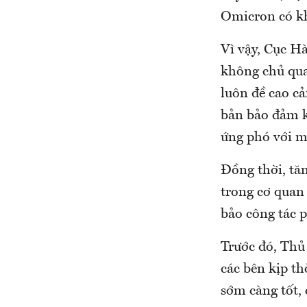
Omicron có kh
Vì vậy, Cục H
không chủ qua
luôn đề cao cả
bản bảo đảm kh
ứng phó với mọ
Đồng thời, tă
trong cơ quan
bảo công tác p
Trước đó, Thủ
các bên kịp th
sớm càng tốt, 