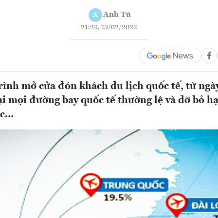
Anh Tú
A
21:23, 13/02/2022
rình mở cửa đón khách du lịch quốc tế, từ ngày
i mọi đường bay quốc tế thường lệ và dỡ bỏ hạ
c...