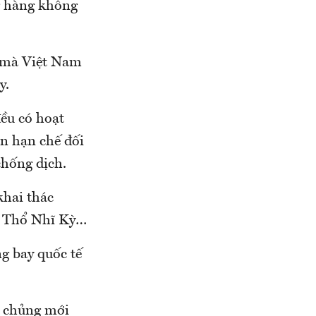
g hàng không
a mà Việt Nam
y.
ều có hoạt
n hạn chế đối
chống dịch.
khai thác
g, Thổ Nhĩ Kỳ…
g bay quốc tế
o chủng mới