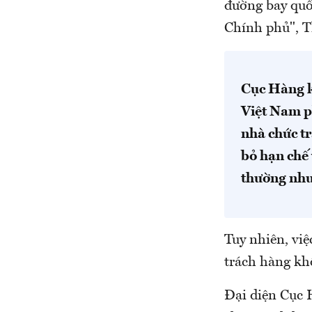
đường bay quố
Chính phủ", T
Cục Hàng k
Việt Nam p
nhà chức tr
bỏ hạn chế 
thường như 
Tuy nhiên, vi
trách hàng kh
Đại diện Cục 