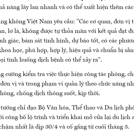
ả năng lây lan nhanh và có thể xuất hiện thêm các
àng không Việt Nam yêu cầu: "Các cơ quan, đơn vị t
n, lơ là, không được tự thỏa mãn với kết quả đạt đ
nh giác, bám sát tình hình, dự báo tốt, có các phươ
oa học, phù hợp, hợp lý, hiệu quả và chuẩn bị sẵn 
i tình huống dịch bệnh có thể xảy ra".
ng cường kiểm tra việc thực hiện công tác phòng, c
 đơn vị và trong phạm vi quản lý theo chức năng n
hòng, chống dịch thông suốt, kịp thời.
 tướng chỉ đạo Bộ Văn hóa, Thể thao và Du lịch ph
ời công bố lộ trình và triển khai mở cửa lại du lịch 
chậm nhất là dịp 30/4 và cố gắng từ cuối tháng 3.