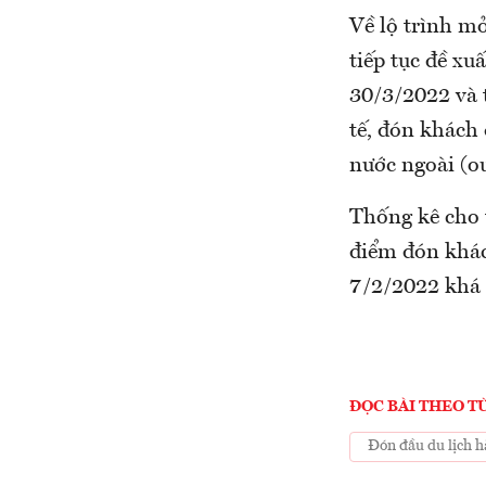
Về lộ trình mở
tiếp tục đề xu
30/3/2022 và 
tế, đón khách 
nước ngoài (ou
Thống kê cho t
điểm đón khách
7/2/2022 khá 
ĐỌC BÀI THEO T
Đón đầu du lịch h