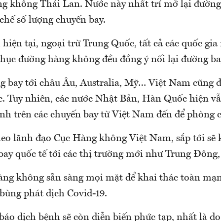
ng không Thái Lan. Nước này nhất trí mở lại đườn
chế số lượng chuyến bay.
hiện tại, ngoại trừ Trung Quốc, tất cả các quốc gi
phục đường hàng không đều đồng ý nối lại đường ba
g bay tới châu Âu, Australia, Mỹ… Việt Nam cũng đ
c. Tuy nhiên, các nước Nhật Bản, Hàn Quốc hiện vẫ
nh trên các chuyến bay từ Việt Nam đến để phòng 
heo lãnh đạo Cục Hàng không Việt Nam, sắp tới sẽ 
ay quốc tế tới các thị trường mới như Trung Đôn
ng không sẵn sàng mọi mặt để khai thác toàn mạn
 bùng phát dịch Covid-19.
báo dịch bệnh sẽ còn diễn biến phức tạp, nhất là d