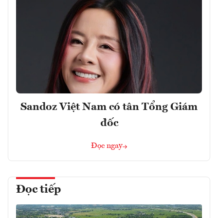
Sandoz Việt Nam có tân Tổng Giám
đốc
Đọc ngay
Đọc tiếp