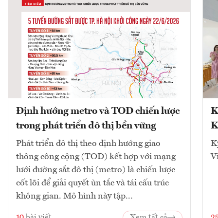
Định hướng metro và TOD chiến lược
K
trong phát triển đô thị bền vững
K
Phát triển đô thị theo định hướng giao
K
thông công cộng (TOD) kết hợp với mạng
V
lưới đường sắt đô thị (metro) là chiến lược
cốt lõi để giải quyết ùn tắc và tái cấu trúc
không gian. Mô hình này tập...
10
bài viết
Xem tất cả
2