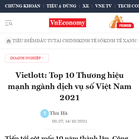
CHỨNG KHOÁN
TIÊU & DÙNG
XE
VNE TV
TECH CO
TIÊU ĐIỂM
ĐẦU TƯ
TÀI CHÍNH
KINH TẾ SỐ
KINH TẾ XANH
DOANH NGHIỆP
Vietlott: Top 10 Thương hiệu
mạnh ngành dịch vụ số Việt Nam
2021
Thu Hà
T
08:27, 14/10/2021
Tiến tới cột mốc 10 năm thành lập, Công