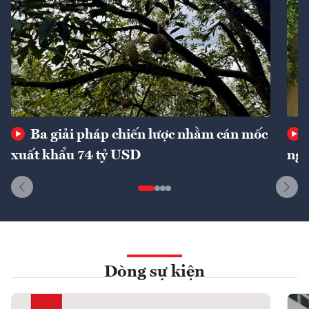
Ba giải pháp chiến lược nhằm cán mốc
xuất khẩu 74 tỷ USD
ngu
Dòng sự kiện