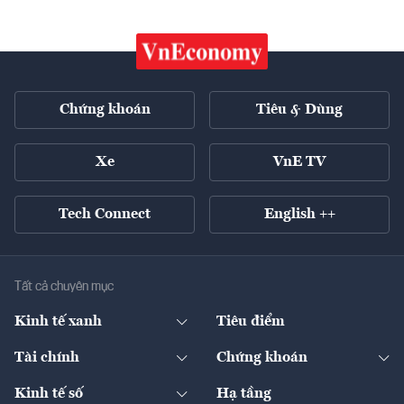
Chứng khoán
Tiêu & Dùng
Xe
VnE TV
Tech Connect
English ++
Tất cả chuyên mục
Kinh tế xanh
Tiêu điểm
Chuyển động xanh
Tài chính
Chứng khoán
Pháp lý
Ngân hàng
Doanh nghiệp niêm yết
Kinh tế số
Hạ tầng