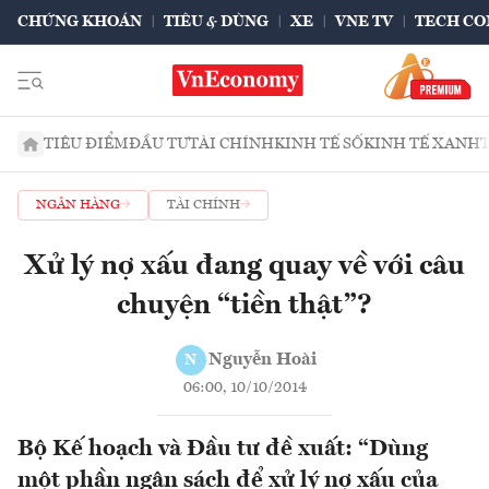
CHỨNG KHOÁN
TIÊU & DÙNG
XE
VNE TV
TECH CO
TIÊU ĐIỂM
ĐẦU TƯ
TÀI CHÍNH
KINH TẾ SỐ
KINH TẾ XANH
NGÂN HÀNG
TÀI CHÍNH
Xử lý nợ xấu đang quay về với câu
chuyện “tiền thật”?
Nguyễn Hoài
N
06:00, 10/10/2014
Bộ Kế hoạch và Đầu tư đề xuất: “Dùng
một phần ngân sách để xử lý nợ xấu của