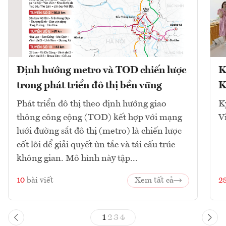
Định hướng metro và TOD chiến lược
K
trong phát triển đô thị bền vững
K
Phát triển đô thị theo định hướng giao
K
thông công cộng (TOD) kết hợp với mạng
V
lưới đường sắt đô thị (metro) là chiến lược
cốt lõi để giải quyết ùn tắc và tái cấu trúc
không gian. Mô hình này tập...
10
bài viết
Xem tất cả
2
1
2
3
4