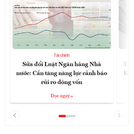
Tài chính
Sửa đổi Luật Ngân hàng Nhà
Từ 
nước: Cần tăng năng lực cảnh báo
Kho
rủi ro dòng vốn
Đọc ngay