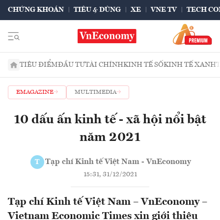
CHỨNG KHOÁN
TIÊU & DÙNG
XE
VNE TV
TECH CO
TIÊU ĐIỂM
ĐẦU TƯ
TÀI CHÍNH
KINH TẾ SỐ
KINH TẾ XANH
EMAGAZINE
MULTIMEDIA
10 dấu ấn kinh tế - xã hội nổi bật
năm 2021
Tạp chí Kinh tế Việt Nam - VnEconomy
T
15:31, 31/12/2021
Tạp chí Kinh tế Việt Nam – VnEconomy –
Vietnam Economic Times xin giới thiệu