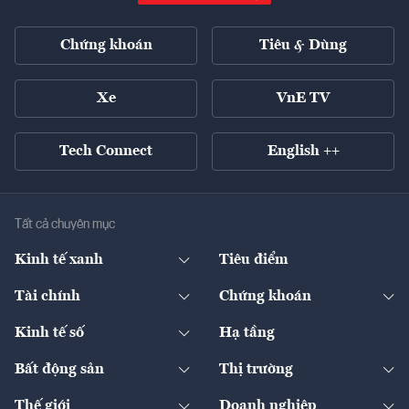
Chứng khoán
Tiêu & Dùng
Xe
VnE TV
Tech Connect
English ++
Tất cả chuyên mục
Kinh tế xanh
Tiêu điểm
Chuyển động xanh
Tài chính
Chứng khoán
Pháp lý
Ngân hàng
Doanh nghiệp niêm yết
Kinh tế số
Hạ tầng
Thương hiệu xanh
Thị trường vốn
Thị trường
Sản phẩm - Thị trường
Bất động sản
Thị trường
Diễn đàn
Thuế
Đầu tư
Tài sản số
Chính sách
Xuất nhập khẩu
Thế giới
Doanh nghiệp