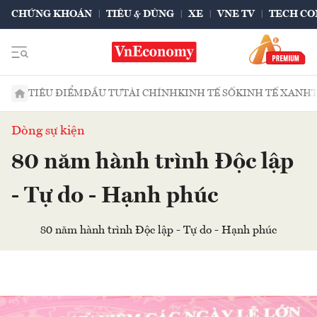
CHỨNG KHOÁN
TIÊU & DÙNG
XE
VNE TV
TECH CO
TIÊU ĐIỂM
ĐẦU TƯ
TÀI CHÍNH
KINH TẾ SỐ
KINH TẾ XANH
Dòng sự kiện
80 năm hành trình Độc lập
- Tự do - Hạnh phúc
80 năm hành trình Độc lập - Tự do - Hạnh phúc