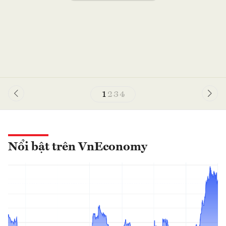
1
2
3
4
Nổi bật trên VnEconomy