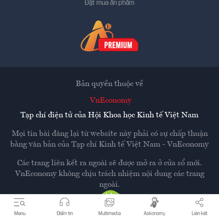
Đặt mua ấn phẩm
Bản quyền thuộc về
VnEconomy
Tạp chí điện tử của Hội Khoa học Kinh tế Việt Nam
Mọi tin bài đăng lại từ website này phải có sự chấp thuận
bằng văn bản của
Tạp chí Kinh tế Việt Nam - VnEconomy
Các trang liên kết ra ngoài sẽ được mở ra ở cửa sổ mới.
VnEconomy không chịu trách nhiệm nội dung các trang
ngoài.
Menu
Điểm tin
Multimedia
Askonomy
Liên kết