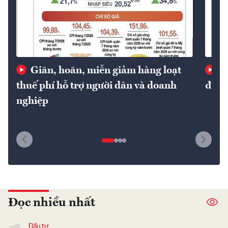
Giãn, hoãn, miễn giảm hàng loạt
Gi
thuế phí hỗ trợ người dân và doanh
định
nghiệp
Đọc nhiều nhất
Đầu tư