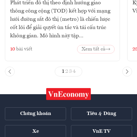
Phát triển đô thị theo định hướng giao
K
thông công cộng (TOD) kết hợp với mạng
V
lưới đường sắt đô thị (metro) là chiến lược
cốt lõi để giải quyết ùn tắc và tái cấu trúc
không gian. Mô hình này tập...
10
bài viết
Xem tất cả
2
1
2
3
4
Chứng khoán
Tiêu & Dùng
Xe
VnE TV