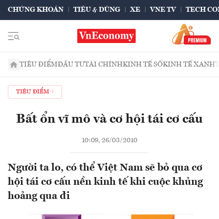
CHỨNG KHOÁN
TIÊU & DÙNG
XE
VNE TV
TECH CO
TIÊU ĐIỂM
ĐẦU TƯ
TÀI CHÍNH
KINH TẾ SỐ
KINH TẾ XANH
TIÊU ĐIỂM
Bất ổn vĩ mô và cơ hội tái cơ cấu
10:09, 26/03/2010
Người ta lo, có thể Việt Nam sẽ bỏ qua cơ
hội tái cơ cấu nền kinh tế khi cuộc khủng
hoảng qua đi