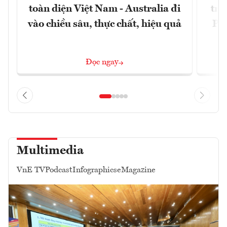
toàn diện Việt Nam - Australia đi
trự
vào chiều sâu, thực chất, hiệu quả
Phi
Đ
Đọc ngay
Multimedia
VnE TV
Podcast
Infographics
eMagazine