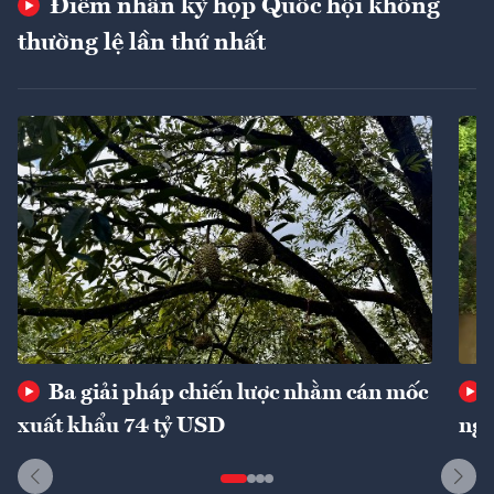
Điểm nhấn kỳ họp Quốc hội không
thường lệ lần thứ nhất
Ba giải pháp chiến lược nhằm cán mốc
xuất khẩu 74 tỷ USD
ngu