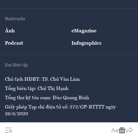
Doanh nhân
Tư vấn Tiêu & Dùng
Infographics
Hạ tầng
Sức khỏe
Khung pháp lý
Doanh nghiệp
Địa phương
Thị trường
Bảo hiểm
Multimedia
Sự kiện
Nhân lực
Ảnh
eMagazine
Đẹp +
An sinh
Podcast
Infographics
Giải trí
Y tế
Nhà
Ban Biên tập
Ẩm thực
Chủ tịch HĐBT: TS. Chử Văn Lâm
Tổng biên tập: Chử Thị Hạnh
Tổng thư ký tòa soạn: Đào Quang Bính
Giấy phép Tạp chí điện tử số: 272/GP-BTTTT ngày
26/6/2020
Liên hệ tòa soạn