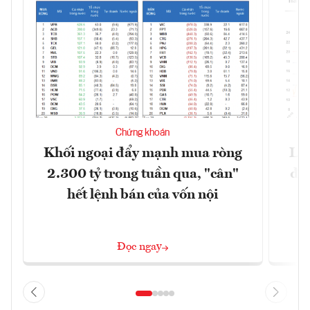
Chứng khoán
Khối ngoại đẩy mạnh mua ròng
Lợ
2.300 tỷ trong tuần qua, "cân"
đị
hết lệnh bán của vốn nội
Đọc ngay