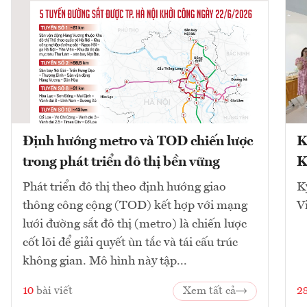
Định hướng metro và TOD chiến lược
K
trong phát triển đô thị bền vững
K
Phát triển đô thị theo định hướng giao
K
thông công cộng (TOD) kết hợp với mạng
V
lưới đường sắt đô thị (metro) là chiến lược
cốt lõi để giải quyết ùn tắc và tái cấu trúc
không gian. Mô hình này tập...
10
bài viết
Xem tất cả
2