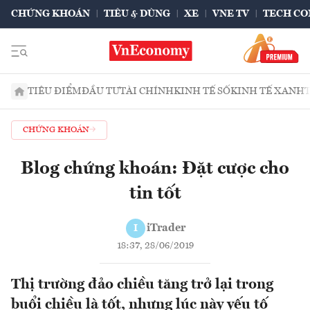
CHỨNG KHOÁN
TIÊU & DÙNG
XE
VNE TV
TECH CO
TIÊU ĐIỂM
ĐẦU TƯ
TÀI CHÍNH
KINH TẾ SỐ
KINH TẾ XANH
CHỨNG KHOÁN
Blog chứng khoán: Đặt cược cho
tin tốt
iTrader
I
18:37, 28/06/2019
Thị trường đảo chiều tăng trở lại trong
buổi chiều là tốt, nhưng lúc này yếu tố