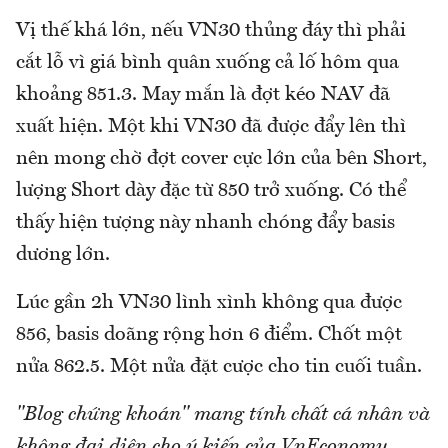
Vị thế khá lớn, nếu VN30 thủng đáy thì phải
cắt lỗ vì giá bình quân xuống cả lố hôm qua
khoảng 851.3. May mắn là đợt kéo NAV đã
xuất hiện. Một khi VN30 đã được đẩy lên thì
nên mong chờ đợt cover cực lớn của bên Short,
lượng Short dày đặc từ 850 trở xuống. Có thể
thấy hiện tượng này nhanh chóng đẩy basis
dương lớn.
Lúc gần 2h VN30 lình xình không qua được
856, basis doãng rộng hơn 6 điểm. Chốt một
nửa 862.5. Một nửa đặt cược cho tin cuối tuần.
"Blog chứng khoán" mang tính chất cá nhân và
không đại diện cho ý kiến của VnEconomy.