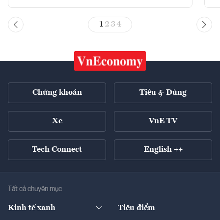
1
2
3
4
Chứng khoán
Tiêu & Dùng
Xe
VnE TV
Tech Connect
English ++
Tất cả chuyên mục
Kinh tế xanh
Tiêu điểm