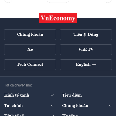
Chứng khoán
Tiêu & Dùng
Xe
VnE TV
Tech Connect
English ++
Tất cả chuyên mục
Kinh tế xanh
Tiêu điểm
Chuyển động xanh
Tài chính
Chứng khoán
Pháp lý
Ngân hàng
Doanh nghiệp niêm yết