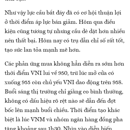
Như vậy lực cầu bắt đáy đã có cơ hội thuận lợi
ở thời điểm áp lực bán giảm. Hôm qua điều
kiện cũng tương tự nhưng cầu dè dặt hơn nhiều
nên thất bại. Hôm nay có trụ dẫn chỉ số rất tốt,
tạo sức lan tỏa mạnh mẽ hơn.
Các phản ứng mua không hẳn diễn ra sớm hơn
thời điểm VNI lui về 950, trừ lúc mở cửa có
xuống 955 còn chủ yếu VNI dao động trên 958.
Buổi sáng thị trường chỉ giằng co bình thường,
không có dấu hiệu rõ rệt nào sẽ dẫn đến đợt
bốc lên mạnh buổi chiều. Thời điểm tạo khác
biệt là lúc VNM và nhóm ngân hàng đồng pha
tăng khoảng sau 1h30. Nhìn vào diễn biến