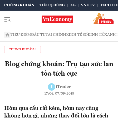
CHỨNG KHOÁN
TIÊU & DÙNG
XE
VNE TV
TECH CO
TIÊU ĐIỂM
ĐẦU TƯ
TÀI CHÍNH
KINH TẾ SỐ
KINH TẾ XANH
CHỨNG KHOÁN
Blog chứng khoán: Trụ tạo sức lan
tỏa tích cực
iTrader
I
17:06, 07/09/2018
Hôm qua cầu rất kém, hôm nay cũng
không hơn gì, nhưng thay đổi lớn là cách