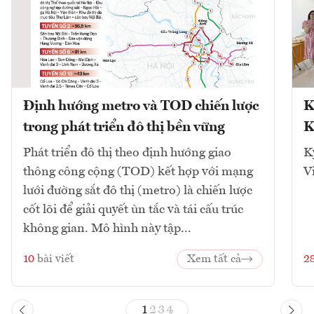
Định hướng metro và TOD chiến lược
K
trong phát triển đô thị bền vững
K
Phát triển đô thị theo định hướng giao
K
thông công cộng (TOD) kết hợp với mạng
V
lưới đường sắt đô thị (metro) là chiến lược
cốt lõi để giải quyết ùn tắc và tái cấu trúc
không gian. Mô hình này tập...
10
bài viết
Xem tất cả
2
1
2
3
4