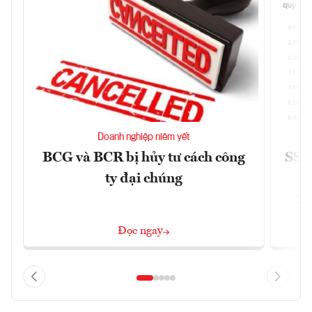
Doanh nghiệp niêm yết
BCG và BCR bị hủy tư cách công
SSI 
ty đại chúng
2/
Đọc ngay