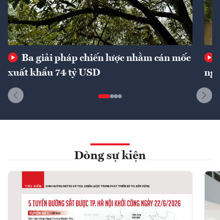
Ba giải pháp chiến lược nhằm cán mốc
xuất khẩu 74 tỷ USD
ngu
Dòng sự kiện