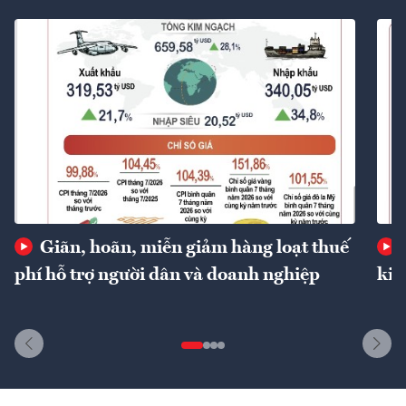
Giãn, hoãn, miễn giảm hàng loạt thuế
phí hỗ trợ người dân và doanh nghiệp
kin