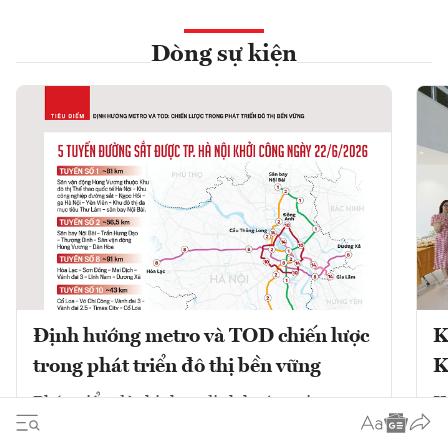
Dòng sự kiện
Định hướng metro và TOD chiến lược
K
trong phát triển đô thị bền vững
K
Phát triển đô thị theo định hướng giao
K
thông công cộng (TOD) kết hợp với mạng
V