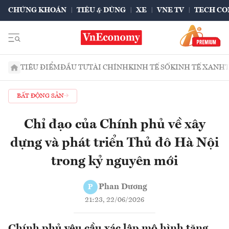
CHỨNG KHOÁN
TIÊU & DÙNG
XE
VNE TV
TECH CO
TIÊU ĐIỂM
ĐẦU TƯ
TÀI CHÍNH
KINH TẾ SỐ
KINH TẾ XANH
BẤT ĐỘNG SẢN
Chỉ đạo của Chính phủ về xây
dựng và phát triển Thủ đô Hà Nội
trong kỷ nguyên mới
Phan Dương
P
21:23, 22/06/2026
Chính phủ yêu cầu xác lập mô hình tăng