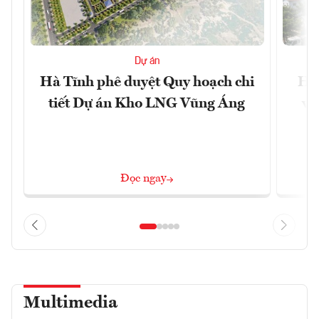
Dự án
Hà Tĩnh phê duyệt Quy hoạch chi
Hà 
tiết Dự án Kho LNG Vũng Áng
và
Đọc ngay
Multimedia