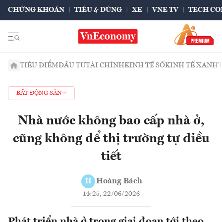
CHỨNG KHOÁN
TIÊU & DÙNG
XE
VNE TV
TECH CO
TIÊU ĐIỂM
ĐẦU TƯ
TÀI CHÍNH
KINH TẾ SỐ
KINH TẾ XANH
BẤT ĐỘNG SẢN
Nhà nước không bao cấp nhà ở,
cũng không để thị trường tự điều
tiết
Hoàng Bách
H
14:25, 22/06/2026
Phát triển nhà ở trong giai đoạn tới theo