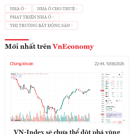
NHÀ Ở
NHÀ Ở CHO THUÊ
PHÁT TRIỂN NHÀ Ở
THỊ TRƯỜNG BẤT ĐỘNG SẢN
Mới nhất trên
VnEconomy
Chứng khoán
22:44, 10/08/2026
VN-Index sẽ chưa thể đột phá vùng