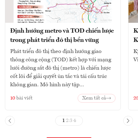
Định hướng metro và TOD chiến lược
K
trong phát triển đô thị bền vững
K
Phát triển đô thị theo định hướng giao
K
thông công cộng (TOD) kết hợp với mạng
V
lưới đường sắt đô thị (metro) là chiến lược
cốt lõi để giải quyết ùn tắc và tái cấu trúc
không gian. Mô hình này tập...
10
bài viết
Xem tất cả
2
1
2
3
4