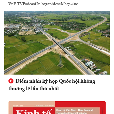
VnE TV
Podcast
Infographics
eMagazine
Điểm nhấn kỳ họp Quốc hội không
thường lệ lần thứ nhất