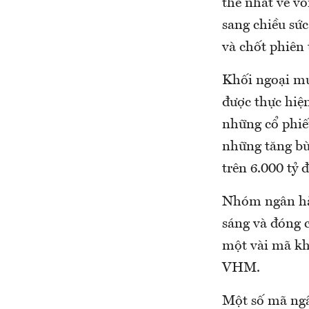
thế nhất về v
sang chiều sức
và chốt phiên
Khối ngoại mua
được thực hiệ
những cổ phi
những tăng b
trên 6.000 tỷ 
Nhóm ngân hàn
sáng và đóng 
một vài mã kh
VHM.
Một số mã ngâ