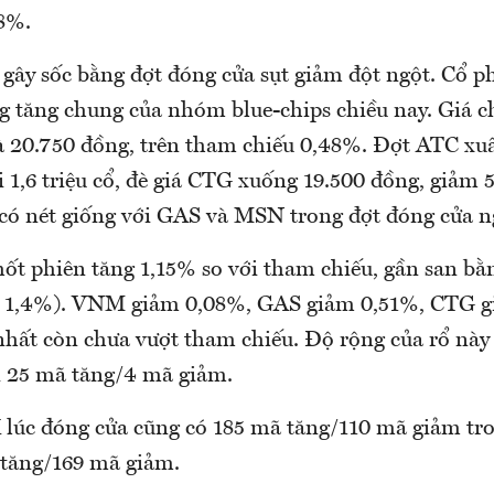
8%.
 gây sốc bằng đợt đóng cửa sụt giảm đột ngột. Cổ p
g tăng chung của nhóm blue-chips chiều nay. Giá c
là 20.750 đồng, trên tham chiếu 0,48%. Đợt ATC xu
i 1,6 triệu cổ, đè giá CTG xuống 19.500 đồng, giảm
có nét giống với GAS và MSN trong đợt đóng cửa 
ốt phiên tăng 1,15% so với tham chiếu, gần san b
 1,4%). VNM giảm 0,08%, GAS giảm 0,51%, CTG g
nhất còn chưa vượt tham chiếu. Độ rộng của rổ này
i 25 mã tăng/4 mã giảm.
lúc đóng cửa cũng có 185 mã tăng/110 mã giảm tro
 tăng/169 mã giảm.