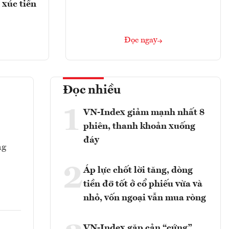
 xúc tiến
Đọc ngay
Đọc nhiều
1
VN-Index giảm mạnh nhất 8
phiên, thanh khoản xuống
đáy
ng
2
Áp lực chốt lời tăng, dòng
tiền đỡ tốt ở cổ phiếu vừa và
nhỏ, vốn ngoại vẫn mua ròng
VN-Index gặp cản “cứng”,