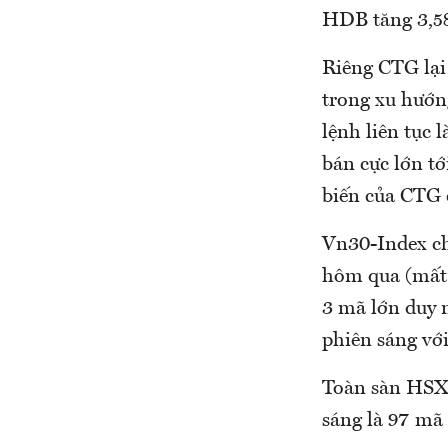
HDB tăng 3,5
Riêng CTG lại
trong xu hướn
lệnh liên tục 
bán cực lớn tớ
biến của CTG 
Vn30-Index ch
hôm qua (mất
3 mã lớn duy 
phiên sáng vớ
Toàn sàn HSX 
sáng là 97 mã