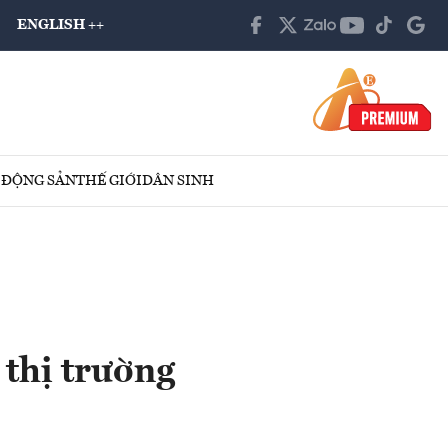
ENGLISH ++
 ĐỘNG SẢN
THẾ GIỚI
DÂN SINH
 thị trường