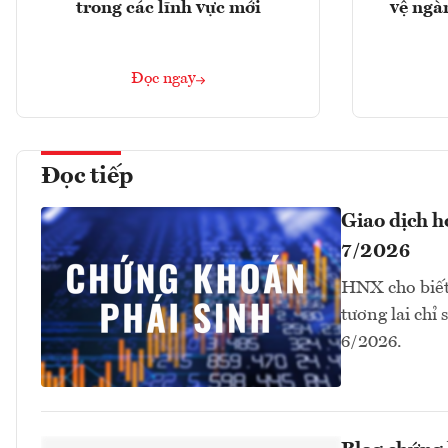
trong các lĩnh vực mới
vệ ngà
Đọc ngay
Đọc tiếp
Giao dịch 
7/2026
HNX cho biết
tương lai chỉ
6/2026.