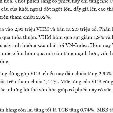
ốn hóa. Chốt phiên sáng cổ phiếu này chỉ tăng nhẹ
 cầu của khối ngoại đột ngột lớn, đẩy giá lên cao 
 trên tham chiếu 2,32%.
 vào 2,95 triệu VHM và bán ra 2,3 triệu cổ. Phần 
n qua thỏa thuận. VHM hôm qua sụt giảm 1,9% và 
ếu gây ảnh hưởng xấu nhất tới VN-Index. Hôm na
ù mức giảm hôm qua mà còn tăng mạnh hơn, vốn h
đồng.
g đóng góp VCB, chiều nay đảo chiều tăng 2,92% 
cửa trên tham chiếu 1,44%. Mức tăng của VCB cũn
ác, nhưng lợi thế vốn hóa giúp cổ phiếu này có sức
n hàng còn lại tăng tốt là TCB tăng 0,74%, MBB t