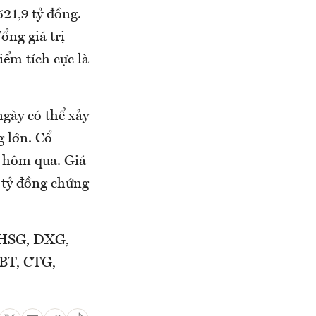
21,9 tỷ đồng.
ng giá trị
ểm tích cực là
ngày có thể xảy
 lớn. Cổ
i hôm qua. Giá
2 tỷ đồng chứng
 HSG, DXG,
BT, CTG,