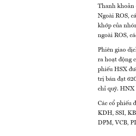
Thanh khoản ch
Ngoài ROS, cá
khớp của nhóm
ngoài ROS, cá
Phiên giao dịc
ra hoạt động 
phiếu HSX đượ
trị bán đạt 62
chỉ quỹ. HNX 
Các cổ phiếu
KDH, SSI, KB
DPM, VCB, PL