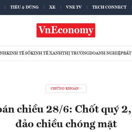
TIÊU & DÙNG
XE
VNE TV
TECH CONNECT
ÍNH
KINH TẾ SỐ
KINH TẾ XANH
THỊ TRƯỜNG
DOANH NGHIỆP
BẤT
CHỨNG KHOÁN
n chiều 28/6: Chốt quý 2,
đảo chiều chóng mặt