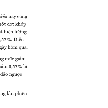
hiếu này cũng
hốt đợt khớp
ất hiện lượng
 5,57%. Diễn
ngày hôm qua.
ằng mức giảm
iảm 5,57% là
 đảo ngược
ng khi phiên