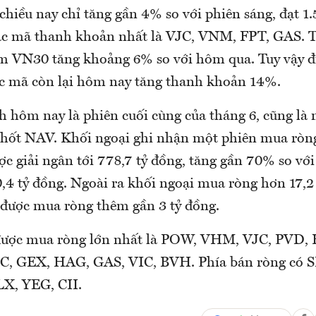
iều nay chỉ tăng gần 4% so với phiên sáng, đạt 1.5
c mã thanh khoản nhất là VJC, VNM, FPT, GAS. Tổ
 VN30 tăng khoảng 6% so với hôm qua. Tuy vậy đi
c mã còn lại hôm nay tăng thanh khoản 14%.
h hôm nay là phiên cuối cùng của tháng 6, cũng là 
chốt NAV. Khối ngoại ghi nhận một phiên mua ròng
c giải ngân tới 778,7 tỷ đồng, tăng gần 70% so vớ
0,4 tỷ đồng. Ngoài ra khối ngoại mua ròng hơn 17,
được mua ròng thêm gần 3 tỷ đồng.
 được mua ròng lớn nhất là POW, VHM, VJC, PVD,
C, GEX, HAG, GAS, VIC, BVH. Phía bán ròng có S
X, YEG, CII.