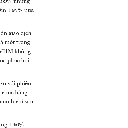
 0,39% nhưng
thêm 1,93% nữa
lớn giao dịch
là một trong
y VHM không
óa phục hồi
so với phiên
g chưa bằng
 mạnh chỉ sau
ăng 1,46%,