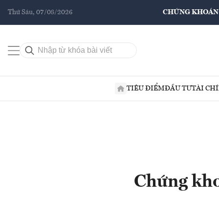
Thứ Sáu, 07/08/2026
CHỨNG KHOÁN
TIÊU ĐIỂM
ĐẦU TƯ
TÀI CH
Chứng khoá