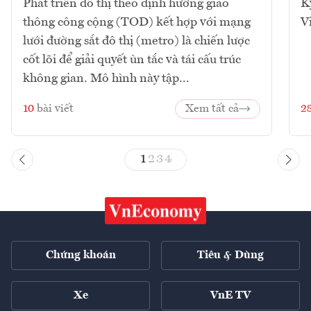
Phát triển đô thị theo định hướng giao
K
thông công cộng (TOD) kết hợp với mạng
V
lưới đường sắt đô thị (metro) là chiến lược
cốt lõi để giải quyết ùn tắc và tái cấu trúc
không gian. Mô hình này tập...
10
bài viết
Xem tất cả
2
1
2
3
4
Chứng khoán
Tiêu & Dùng
Xe
VnE TV