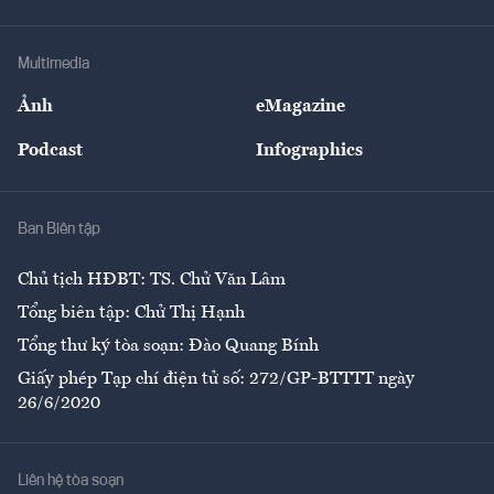
Tư vấn Tiêu & Dùng
Infographics
Hạ tầng
Sức khỏe
Khung pháp lý
Doanh nghiệp
Địa phương
Thị trường
Bảo hiểm
Multimedia
Sự kiện
Nhân lực
Ảnh
eMagazine
Đẹp +
An sinh
Podcast
Infographics
Giải trí
Y tế
Nhà
Ban Biên tập
Ẩm thực
Chủ tịch HĐBT: TS. Chử Văn Lâm
Tổng biên tập: Chử Thị Hạnh
Tổng thư ký tòa soạn: Đào Quang Bính
Giấy phép Tạp chí điện tử số: 272/GP-BTTTT ngày
26/6/2020
Liên hệ tòa soạn