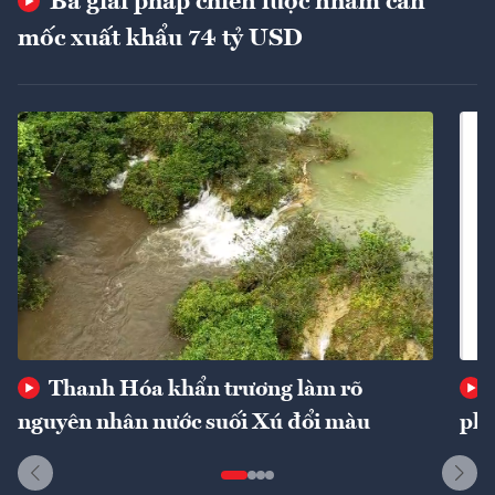
Ba giải pháp chiến lược nhằm cán
mốc xuất khẩu 74 tỷ USD
Thanh Hóa khẩn trương làm rõ
nguyên nhân nước suối Xú đổi màu
phí