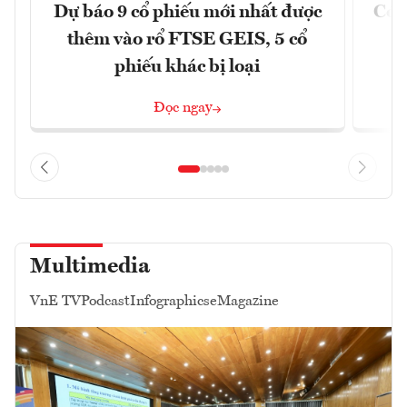
Dự báo 9 cổ phiếu mới nhất được
Có t
thêm vào rổ FTSE GEIS, 5 cổ
phiếu khác bị loại
Đọc ngay
Multimedia
VnE TV
Podcast
Infographics
eMagazine