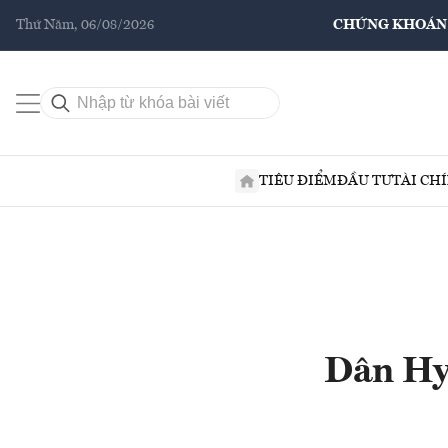
Thứ Năm, 06/08/2026
CHỨNG KHOÁN
TIÊU ĐIỂM
ĐẦU TƯ
TÀI CH
Dân Hy 