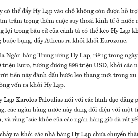
y có thể đẩy Hy Lạp vào chỗ không còn được hỗ trợ 
àm trầm trọng thêm cuộc suy thoái kinh tế ở nước 
g lợi trong bầu cử của cánh tả có thể kéo Hy Lạp k
g buộc bụng, đẩy Athens ra khỏi khối Eurozone.
của Ngân hàng Trung ương Hy Lạp, riêng trong ngày
0 triệu Euro, tương đương 898 triệu USD, khỏi các 
 rút tiền này đánh dấu bước leo thang mới trong xu
dòng vốn ra khỏi Hy Lạp.
 Lạp Karolos Paloulias nói với các lãnh đạo đảng p
ng, các ngân hàng nước này đang đối diện với một 
 và rằng “sức khỏe của các ngân hàng giờ đã rất yế
 chảy ra khỏi các nhà băng Hy Lạp chưa chuyển th