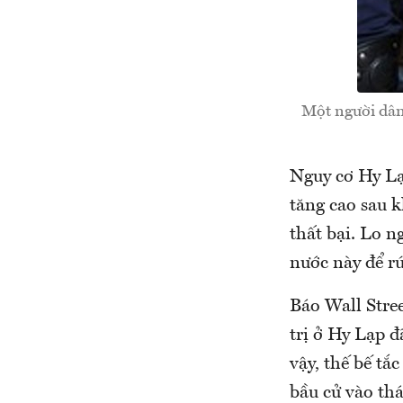
Một người dân 
Nguy cơ Hy Lạ
tăng cao sau 
thất bại. Lo n
nước này để rú
Báo Wall Stre
trị ở Hy Lạp đ
vậy, thế bế tắ
bầu cử vào thá