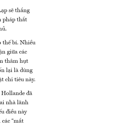
Lạp sẽ thắng
n pháp thắt
hủ.
 thế bí. Nhiều
ận giữa các
ảm thâm hụt
n lại là dùng
t chi tiêu này.
 Hollande đã
ai nhà lãnh
ếu điều này
i các “mắt