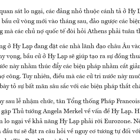
 quan sát lo ngại, các đảng nhỏ thuộc cánh tả ở Hy 
c bầu cử vòng mới vào tháng sau, đảo ngược các biệ
g mà các chủ nợ quốc tế đòi hỏi Athens phải tuân t
ang ở Hy Lạp đang đặt các nhà lãnh đạo châu Âu vào
y vọng, bầu cử ở Hy Lạp sẽ giúp tạo ra sự đồng thu
ước này nhằm thúc đẩy các biện pháp nhằm cắt gi
ợ công. Tuy nhiên, điều mà các cử tri nước này muố
ày tỏ sự bất mãn sâu sắc với các biện pháp thắt chặ
y sau lễ nhậm chức, tân Tổng thống Pháp Francois
ể gặp Thủ tướng Angela Merkel về vấn đề Hy Lạp. H
ện lo ngại về khả năng Hy Lạp phải rời Eurozone. N
à đầu tư sẽ đặt ra câu hỏi về nguy cơ tương tự đối vớ