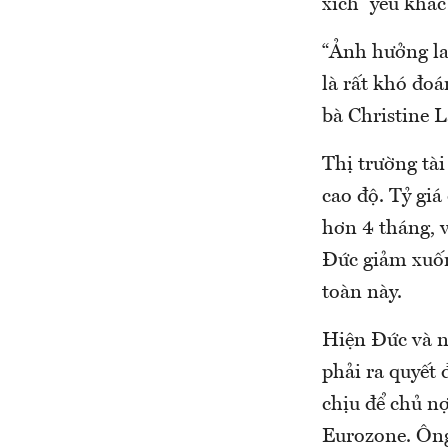
xích” yếu khác
“Ảnh hưởng la
là rất khó đoá
bà Christine 
Thị trường tài
cao độ. Tỷ gi
hơn 4 tháng, v
Đức giảm xuốn
toàn này.
Hiện Đức và n
phải ra quyết 
chịu để chủ nợ
Eurozone. Ông