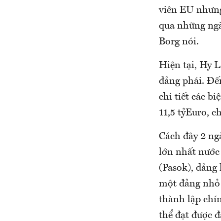
viên EU nhưng
qua những ngà
Borg nói.
Hiện tại, Hy L
đảng phái. Đế
chi tiết các b
11,5 tỷEuro, c
Cách đây 2 ngà
lớn nhất nước
(Pasok), đảng 
một đảng nhỏ 
thành lập chí
thể đạt được 