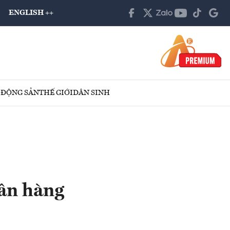
ENGLISH ++
 ĐỘNG SẢN
THẾ GIỚI
DÂN SINH
gân hàng