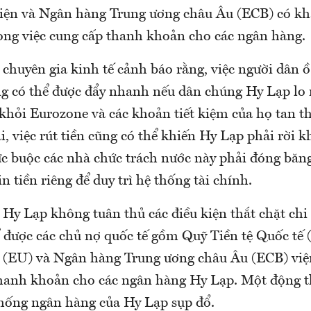
diện và Ngân hàng Trung ương châu Âu (ECB) có k
ong việc cung cấp thanh khoản cho các ngân hàng.
 chuyên gia kinh tế cảnh báo rằng, việc người dân ồ 
g có thể được đẩy nhanh nếu dân chúng Hy Lạp lo 
i khỏi Eurozone và các khoản tiết kiệm của họ tan 
i, việc rút tiền cũng có thể khiến Hy Lạp phải rời 
ức buộc các nhà chức trách nước này phải đóng băng
n tiền riêng để duy trì hệ thống tài chính.
 Hy Lạp không tuân thủ các điều kiện thắt chặt chi
ể được các chủ nợ quốc tế gồm Quỹ Tiền tệ Quốc tế 
(EU) và Ngân hàng Trung ương châu Âu (ECB) viện
 thanh khoản cho các ngân hàng Hy Lạp. Một động t
thống ngân hàng của Hy Lạp sụp đổ.