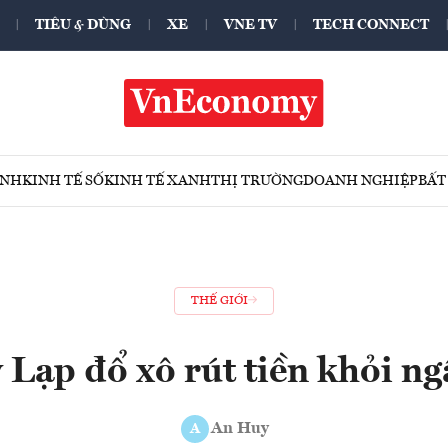
TIÊU & DÙNG
XE
VNE TV
TECH CONNECT
ÍNH
KINH TẾ SỐ
KINH TẾ XANH
THỊ TRƯỜNG
DOANH NGHIỆP
BẤT
THẾ GIỚI
Lạp đổ xô rút tiền khỏi n
An Huy
A