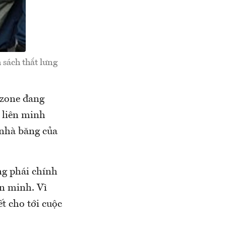
 sách thắt lưng
ozone đang
 liên minh
 nhà băng của
ng phái chính
ên minh. Vì
ết cho tới cuộc