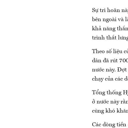
Sự trì hoãn nà
bên ngoài và l
khả năng thắn
trình thắt lưn
Theo số liệu 
dân đã rút 70
nước này. Đợt
chạy của các 
Tổng thống Hy
ở nước này rằ
cùng khó khăn,
Các dòng tiền