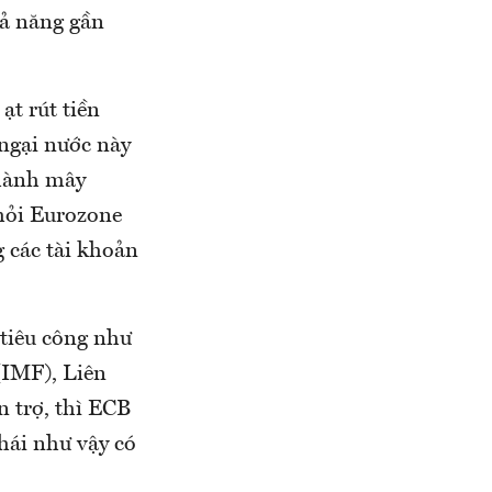
hả năng gần
ạt rút tiền
ngại nước này
thành mây
khỏi Eurozone
 các tài khoản
 tiêu công như
(IMF), Liên
 trợ, thì ECB
hái như vậy có