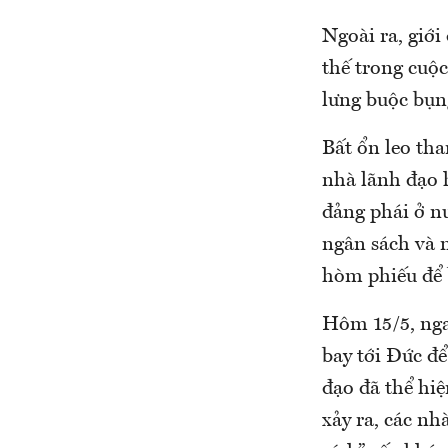
Ngoài ra, giới
thế trong cuộ
lưng buộc bụn
Bất ổn leo th
nhà lãnh đạo h
đảng phái ở n
ngân sách và n
hòm phiếu để b
Hôm 15/5, nga
bay tới Đức đ
đạo đã thể hi
xảy ra, các nh