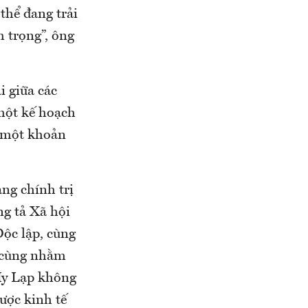
thể đang trải
 trọng”, ông
i giữa các
 một kế hoạch
h một khoản
ng chính trị
ng tả Xã hội
Độc lập, cùng
i cùng nhằm
,Hy Lạp không
ược kinh tế