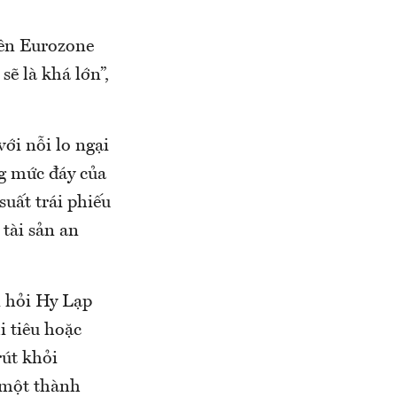
iên Eurozone
sẽ là khá lớn”,
ới nỗi lo ngại
g mức đáy của
suất trái phiếu
tài sản an
i hỏi Hy Lạp
i tiêu hoặc
rút khỏi
 một thành