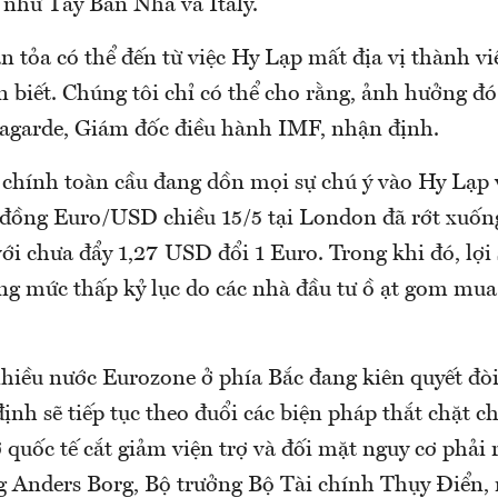
 như Tây Ban Nha và Italy.
n tỏa có thể đến từ việc Hy Lạp mất địa vị thành v
n biết. Chúng tôi chỉ có thể cho rằng, ảnh hưởng đó 
Lagarde, Giám đốc điều hành IMF, nhận định.
 chính toàn cầu đang dồn mọi sự chú ý vào Hy Lạp v
á đồng Euro/USD chiều 15/5 tại London đã rớt xuốn
ới chưa đẩy 1,27 USD đổi 1 Euro. Trong khi đó, lợi 
g mức thấp kỷ lục do các nhà đầu tư ồ ạt gom mua 
hiều nước Eurozone ở phía Bắc đang kiên quyết đò
định sẽ tiếp tục theo đuổi các biện pháp thắt chặt ch
 quốc tế cắt giảm viện trợ và đối mặt nguy cơ phải 
 Anders Borg, Bộ trưởng Bộ Tài chính Thụy Điển,