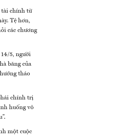
tài chính từ
này. Tệ hơn,
hỏi các chương
 14/5, người
nhà băng của
 hướng tháo
hái chính trị
tình huống vô
u”.
ành một cuộc