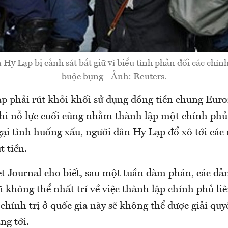
Hy Lạp bị cảnh sát bắt giữ vì biểu tình phản đối các chính
buộc bụng - Ảnh: Reuters.
p phải rút khỏi khối sử dụng đồng tiền chung Eur
khi nỗ lực cuối cùng nhằm thành lập một chính phủ
gại tình huống xấu, người dân Hy Lạp đổ xô tới các
t tiền.
et Journal cho biết, sau một tuần đàm phán, các đả
ã không thể nhất trí về việc thành lập chính phủ li
c chính trị ở quốc gia này sẽ không thể được giải quy
ng tới.