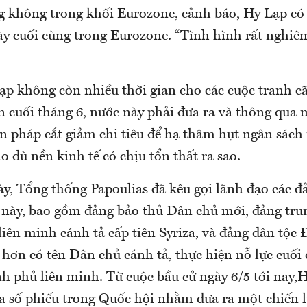
 không trong khối Eurozone, cảnh báo, Hy Lạp có 
y cuối cùng trong Eurozone. “Tình hình rất nghiêm
ạp không còn nhiều thời gian cho các cuộc tranh cã
n cuối tháng 6, nước này phải đưa ra và thông qua
iện pháp cắt giảm chi tiêu để hạ thâm hụt ngân sác
ho dù nền kinh tế có chịu tổn thất ra sao.
y, Tổng thống Papoulias đã kêu gọi lãnh đạo các đả
 này, bao gồm đảng bảo thủ Dân chủ mới, đảng tru
liên minh cánh tả cấp tiên Syriza, và đảng dân tộc 
hơn có tên Dân chủ cánh tả, thực hiện nỗ lực cuố
nh phủ liên minh. Từ cuộc bầu cử ngày 6/5 tới nay
đa số phiếu trong Quốc hội nhằm đưa ra một chiến l