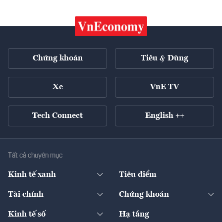
Chứng khoán
Tiêu & Dùng
Xe
VnE TV
Tech Connect
English ++
Tất cả chuyên mục
Kinh tế xanh
Tiêu điểm
Chuyển động xanh
Tài chính
Chứng khoán
Pháp lý
Ngân hàng
Doanh nghiệp niêm yết
Kinh tế số
Hạ tầng