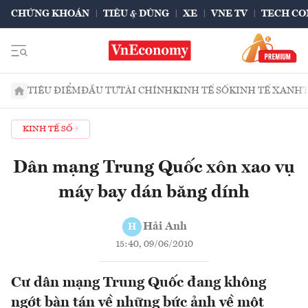
CHỨNG KHOÁN
TIÊU & DÙNG
XE
VNE TV
TECH CO
TIÊU ĐIỂM
ĐẦU TƯ
TÀI CHÍNH
KINH TẾ SỐ
KINH TẾ XANH
KINH TẾ SỐ
Dân mạng Trung Quốc xôn xao vụ
máy bay dán băng dính
Hải Anh
H
15:40, 09/06/2010
Cư dân mạng Trung Quốc đang không
ngớt bàn tán về những bức ảnh về một