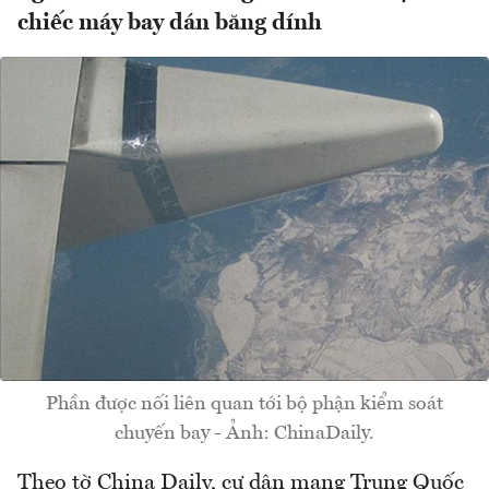
chiếc máy bay dán băng dính
Phần được nối liên quan tới bộ phận kiểm soát
chuyến bay - Ảnh: ChinaDaily.
Theo tờ China Daily, cư dân mạng Trung Quốc