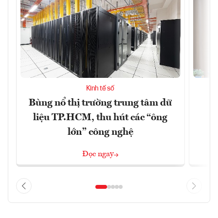
Kinh tế số
Bùng nổ thị trường trung tâm dữ
T
liệu TP.HCM, thu hút các “ông
lớn” công nghệ
Đọc ngay