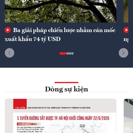
Ba giải pháp chiến lược nhằm cán mốc
xuất khẩu 74 tỷ USD
ngu
Dòng sự kiện