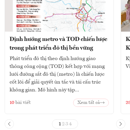
Định hướng metro và TOD chiến lược
K
trong phát triển đô thị bền vững
K
Phát triển đô thị theo định hướng giao
K
thông công cộng (TOD) kết hợp với mạng
V
lưới đường sắt đô thị (metro) là chiến lược
cốt lõi để giải quyết ùn tắc và tái cấu trúc
không gian. Mô hình này tập...
10
bài viết
Xem tất cả
2
1
2
3
4