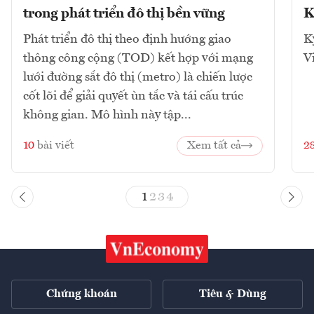
trong phát triển đô thị bền vững
K
Phát triển đô thị theo định hướng giao
K
thông công cộng (TOD) kết hợp với mạng
V
lưới đường sắt đô thị (metro) là chiến lược
cốt lõi để giải quyết ùn tắc và tái cấu trúc
không gian. Mô hình này tập...
10
bài viết
Xem tất cả
2
1
2
3
4
Chứng khoán
Tiêu & Dùng