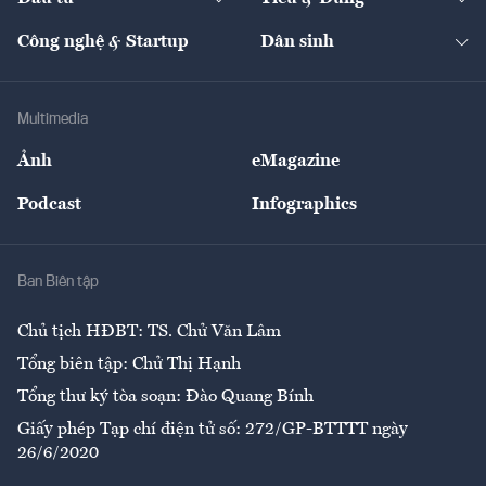
Quản trị số
Cafe BĐS
Thị trường
Kinh doanh
Kết nối
Tạp chí kinh tế Việt Nam
eMagazine
Nhà đầu tư
Du lịch
Công nghệ & Startup
Dân sinh
Tư vấn
Nông sản
Doanh nhân
Tư vấn Tiêu & Dùng
Infographics
Hạ tầng
Sức khỏe
Khung pháp lý
Doanh nghiệp
Địa phương
Thị trường
Bảo hiểm
Multimedia
Sự kiện
Nhân lực
Ảnh
eMagazine
Đẹp +
An sinh
Podcast
Infographics
Giải trí
Y tế
Nhà
Ban Biên tập
Ẩm thực
Chủ tịch HĐBT: TS. Chử Văn Lâm
Tổng biên tập: Chử Thị Hạnh
Tổng thư ký tòa soạn: Đào Quang Bính
Giấy phép Tạp chí điện tử số: 272/GP-BTTTT ngày
26/6/2020