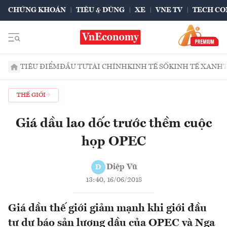
CHỨNG KHOÁN
TIÊU & DÙNG
XE
VNE TV
TECH CO
TIÊU ĐIỂM
ĐẦU TƯ
TÀI CHÍNH
KINH TẾ SỐ
KINH TẾ XANH
THẾ GIỚI
Giá dầu lao dốc trước thềm cuộc
họp OPEC
Diệp Vũ
D
13:40, 16/06/2018
Giá dầu thế giới giảm mạnh khi giới đầu
tư dự báo sản lượng dầu của OPEC và Nga