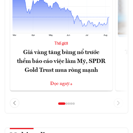
Thế giới
Giá vàng tăng bùng nổ trước
Tr
thềm báo cáo việc làm Mỹ, SPDR
th
Gold Trust mua ròng mạnh
Đọc ngay