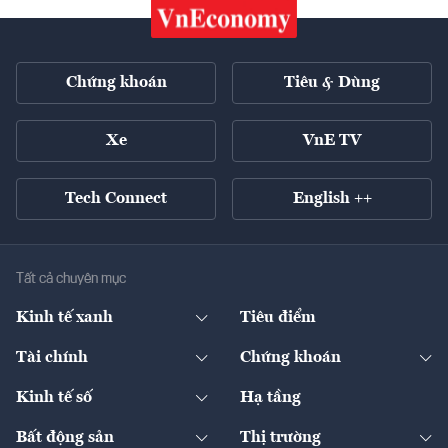
Chứng khoán
Tiêu & Dùng
Xe
VnE TV
Tech Connect
English ++
Tất cả chuyên mục
Kinh tế xanh
Tiêu điểm
Chuyển động xanh
Tài chính
Chứng khoán
Pháp lý
Ngân hàng
Doanh nghiệp niêm yết
Kinh tế số
Hạ tầng
Thương hiệu xanh
Thị trường vốn
Thị trường
Sản phẩm - Thị trường
Bất động sản
Thị trường