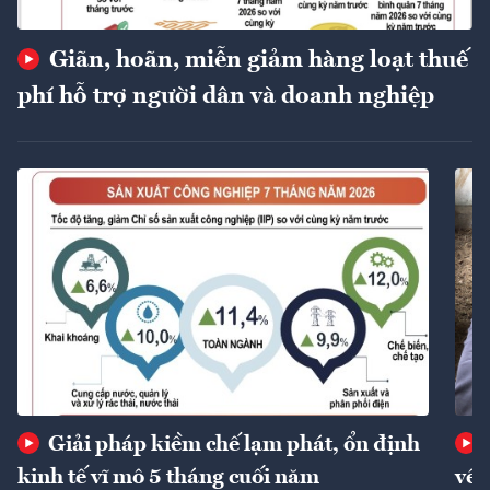
Giãn, hoãn, miễn giảm hàng loạt thuế
phí hỗ trợ người dân và doanh nghiệp
Giải pháp kiềm chế lạm phát, ổn định
kinh tế vĩ mô 5 tháng cuối năm
về 