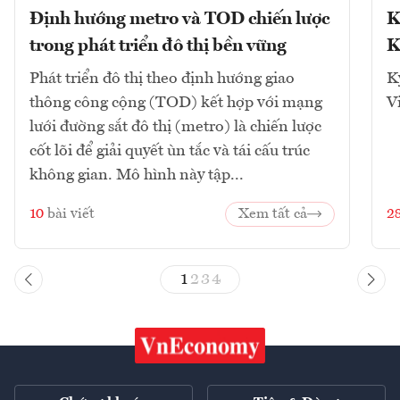
Định hướng metro và TOD chiến lược
K
trong phát triển đô thị bền vững
K
Phát triển đô thị theo định hướng giao
K
thông công cộng (TOD) kết hợp với mạng
V
lưới đường sắt đô thị (metro) là chiến lược
cốt lõi để giải quyết ùn tắc và tái cấu trúc
không gian. Mô hình này tập...
10
bài viết
Xem tất cả
2
1
2
3
4