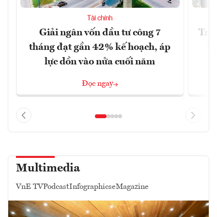
Tài chính
Giải ngân vốn đầu tư công 7
Tron
tháng đạt gần 42% kế hoạch, áp
từ
lực dồn vào nửa cuối năm
Đọc ngay
Multimedia
VnE TV
Podcast
Infographics
eMagazine