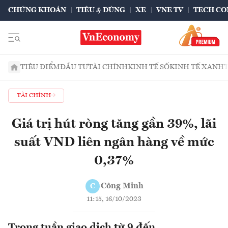
CHỨNG KHOÁN
TIÊU & DÙNG
XE
VNE TV
TECH CO
TIÊU ĐIỂM
ĐẦU TƯ
TÀI CHÍNH
KINH TẾ SỐ
KINH TẾ XANH
TÀI CHÍNH
Giá trị hút ròng tăng gần 39%, lãi
suất VND liên ngân hàng về mức
0,37%
Công Minh
C
11:15, 16/10/2023
Trong tuần giao dịch từ 9 đến