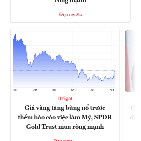
ròng mạnh
Đọc ngay
Thế giới
Giá vàng tăng bùng nổ trước
Chí
thềm báo cáo việc làm Mỹ, SPDR
đã 
Gold Trust mua ròng mạnh