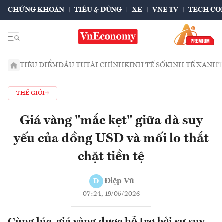
CHỨNG KHOÁN
TIÊU & DÙNG
XE
VNE TV
TECH CO
TIÊU ĐIỂM
ĐẦU TƯ
TÀI CHÍNH
KINH TẾ SỐ
KINH TẾ XANH
THẾ GIỚI
Giá vàng "mắc kẹt" giữa đà suy
yếu của đồng USD và mối lo thắt
chặt tiền tệ
Điệp Vũ
Đ
07:24, 19/05/2026
Cùng lúc, giá vàng được hỗ trợ bởi sự suy