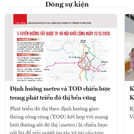
Dòng sự kiện
Định hướng metro và TOD chiến lược
K
trong phát triển đô thị bền vững
K
Phát triển đô thị theo định hướng giao
K
thông công cộng (TOD) kết hợp với mạng
V
lưới đường sắt đô thị (metro) là chiến lược
cốt lõi để giải quyết ùn tắc và tái cấu trúc