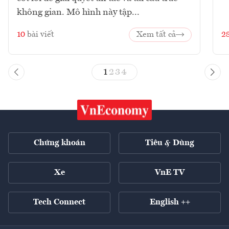
không gian. Mô hình này tập...
10
bài viết
Xem tất cả
2
1
2
3
4
Chứng khoán
Tiêu & Dùng
Xe
VnE TV
Tech Connect
English ++