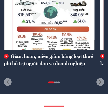
Giãn, hoãn, miễn giảm hàng loạt thuế
phí hỗ trợ người dân và doanh nghiệp
kin