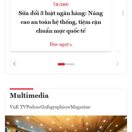
Tài chính
Sửa đổi 3 luật ngân hàng: Nâng
Lãi
cao an toàn hệ thống, tiệm cận
chuẩn mực quốc tế
Đọc ngay
Multimedia
VnE TV
Podcast
Infographics
eMagazine