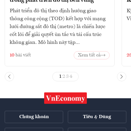
trong phát triển đô thị bền vững
K
Phát triển đô thị theo định hướng giao
K
thông công cộng (TOD) kết hợp với mạng
V
lưới đường sắt đô thị (metro) là chiến lược
cốt lõi để giải quyết ùn tắc và tái cấu trúc
không gian. Mô hình này tập...
10
bài viết
Xem tất cả
2
1
2
3
4
Chứng khoán
Tiêu & Dùng