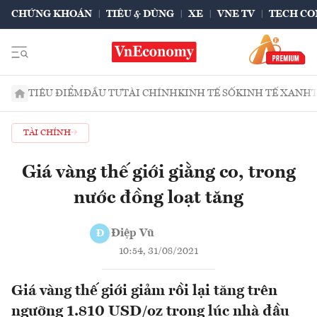
CHỨNG KHOÁN
TIÊU & DÙNG
XE
VNE TV
TECH CO
TIÊU ĐIỂM
ĐẦU TƯ
TÀI CHÍNH
KINH TẾ SỐ
KINH TẾ XANH
TÀI CHÍNH
Giá vàng thế giới giằng co, trong
nước đồng loạt tăng
Điệp Vũ
Đ
10:54, 31/08/2021
Giá vàng thế giới giảm rồi lại tăng trên
ngưỡng 1.810 USD/oz trong lúc nhà đầu