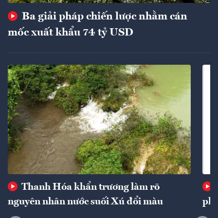
Ba giải pháp chiến lược nhằm cán
mốc xuất khẩu 74 tỷ USD
Thanh Hóa khẩn trương làm rõ
nguyên nhân nước suối Xú đổi màu
phí