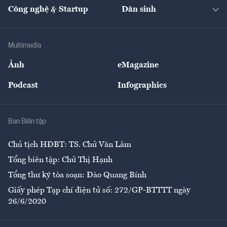
Tạp chí kinh tế Việt Nam
eMagazine
Nhà đầu tư
Du lịch
Công nghệ & Startup
Dân sinh
Tư vấn
Nông sản
Doanh nhân
Tư vấn Tiêu & Dùng
Infographics
Hạ tầng
Sức khỏe
Khung pháp lý
Doanh nghiệp
Địa phương
Thị trường
Bảo hiểm
Multimedia
Sự kiện
Nhân lực
Ảnh
eMagazine
Đẹp +
An sinh
Podcast
Infographics
Giải trí
Y tế
Nhà
Ban Biên tập
Ẩm thực
Chủ tịch HĐBT: TS. Chử Văn Lâm
Tổng biên tập: Chử Thị Hạnh
Tổng thư ký tòa soạn: Đào Quang Bính
Giấy phép Tạp chí điện tử số: 272/GP-BTTTT ngày
26/6/2020