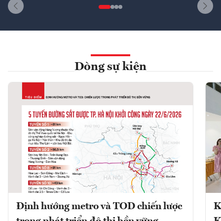
Dòng sự kiện
Định hướng metro và TOD chiến lược
K