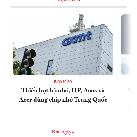
Kinh tế số
Thiếu hụt bộ nhớ, HP, Asus và
Ngâ
Acer dùng chip nhớ Trung Quốc
nề
quả
Đọc ngay