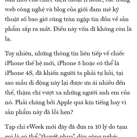
web công nghệ và blog của giới đam mê kỹ
thuật số bao giờ cũng tràn ngập tin đồn về sản
phẩm sắp ra mắt. Điều này vốn dĩ không còn là
lạ.
Tuy nhiên, những thông tin liên tiếp về chiếc
iPhone thế hệ mới, iPhone 5 hoặc có thể là
iPhone 4S, đã khiến người ta phải tự hỏi, tại
sao mẫu di động này lại được ưu ái nhiều đến
thế, thậm chí vượt xa những người anh em của
nó. Phải chăng bởi Apple quá kín tiếng hay vì
sản phẩm này đã lỗi hẹn?
Tạp chí eWeek mới đây đã đưa ra 10 lý do tạm
gọi là có thể "thuyết phục" dân công nghệ: