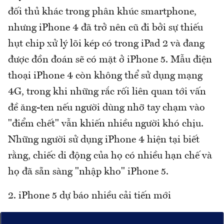
đối thủ khác trong phân khúc smartphone,
nhưng iPhone 4 đã trở nên cũ đi bởi sự thiếu
hụt chip xử lý lõi kép có trong iPad 2 và đang
được đồn đoán sẽ có mặt ở iPhone 5. Mẫu điện
thoại iPhone 4 còn không thể sử dụng mạng
4G, trong khi những rắc rối liên quan tới vấn
đề ăng-ten nếu người dùng nhỡ tay chạm vào
"điểm chết" vẫn khiến nhiều người khó chịu.
Những người sử dụng iPhone 4 hiện tại biết
rằng, chiếc di động của họ có nhiều hạn chế và
họ đã sẵn sàng "nhập kho" iPhone 5.
2. iPhone 5 dự báo nhiều cải tiến mới