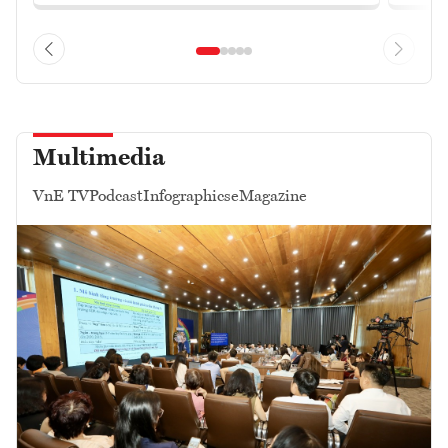
Multimedia
VnE TV
Podcast
Infographics
eMagazine