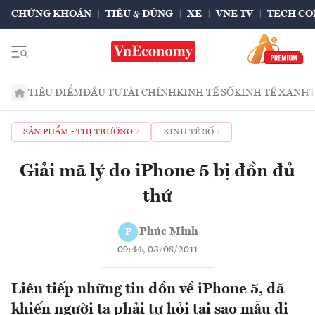
CHỨNG KHOÁN
TIÊU & DÙNG
XE
VNE TV
TECH CO
TIÊU ĐIỂM
ĐẦU TƯ
TÀI CHÍNH
KINH TẾ SỐ
KINH TẾ XANH
SẢN PHẨM - THỊ TRƯỜNG
KINH TẾ SỐ
Giải mã lý do iPhone 5 bị đồn đủ
thứ
Phúc Minh
P
09:44, 03/08/2011
Liên tiếp những tin đồn về iPhone 5, đã
khiến người ta phải tự hỏi tại sao mẫu di