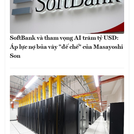
SoftBank và tham vọng AI trăm tỷ USD:
Áp lực nợ bủa vây "đế chế" của Masayoshi
Son